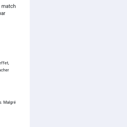
s match
par
ffet,
acher
s. Malgré