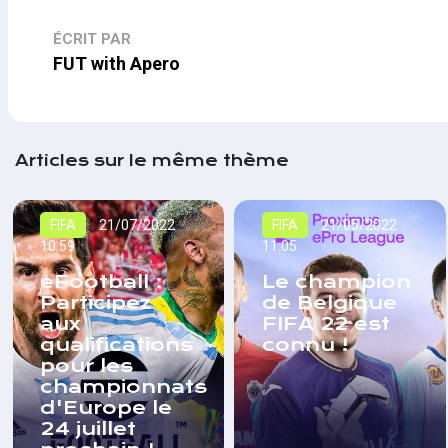
ÉCRIT PAR
FUT with Apero
Articles sur le même thème
FIFA
21/07/2022
FIFA
21/05/2022
10:59
11:05
eFootball :
Le champion
Participez
de Belgique
aux
FIFA 22 est
qualifications
connu !
pour les
championnats
d'Europe le
24 juillet