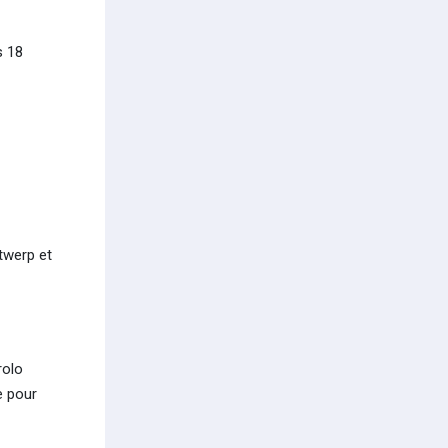
s 18
twerp et
rolo
e pour