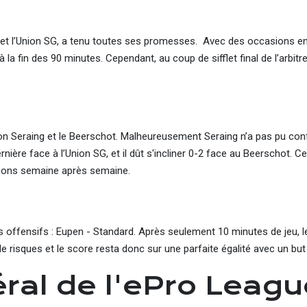
s et l’Union SG, a tenu toutes ses promesses. Avec des occasions en 
a fin des 90 minutes. Cependant, au coup de sifflet final de l’arbitre
ion Seraing et le Beerschot. Malheureusement Seraing n’a pas pu conf
ère face à l’Union SG, et il dût s'incliner 0-2 face au Beerschot. Ce
ctions semaine après semaine.
s offensifs : Eupen - Standard. Après seulement 10 minutes de jeu, l
 de risques et le score resta donc sur une parfaite égalité avec un but
ral de l'ePro Leagu