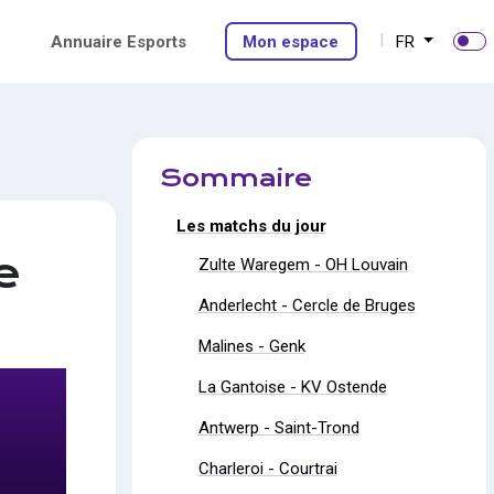
Annuaire Esports
Mon espace
FR
Sommaire
​Les matchs du jour
e
Zulte Waregem - OH Louvain
Anderlecht - Cercle de Bruges
Malines - Genk
La Gantoise - KV Ostende
Antwerp - Saint-Trond
Charleroi - Courtrai