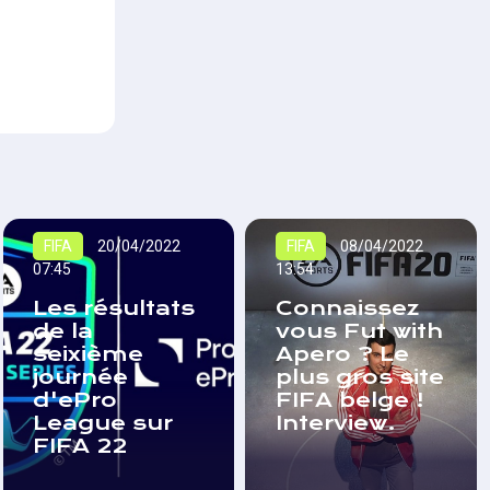
FIFA
20/04/2022
FIFA
08/04/2022
07:45
13:54
Les résultats
Connaissez
de la
vous Fut with
seixième
Apero ? Le
journée
plus gros site
d'ePro
FIFA belge !
League sur
Interview.
FIFA 22