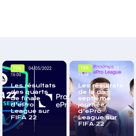
FIFA
04/05/2022
FIFA
20/04/2022
16:00
15:38
Les résultats
Les résultats
des quarts
de la dix-
de finale
septième
d'ePro
journée
League sur
d'ePro
FIFA 22
League sur
FIFA 22