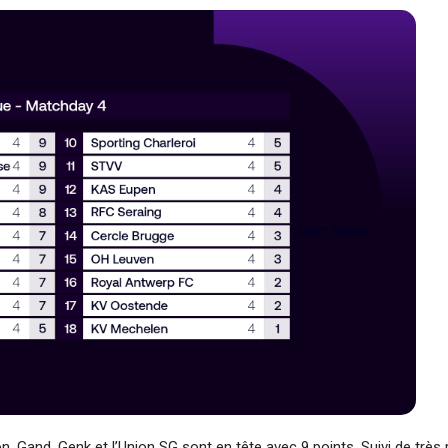
 Gand, Genk et l’Union SG sont en tête avec 9 points. Suivi de très 