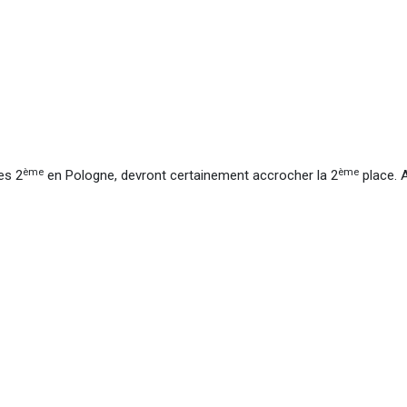
ème
ème
es 2
en Pologne, devront certainement accrocher la 2
place. A