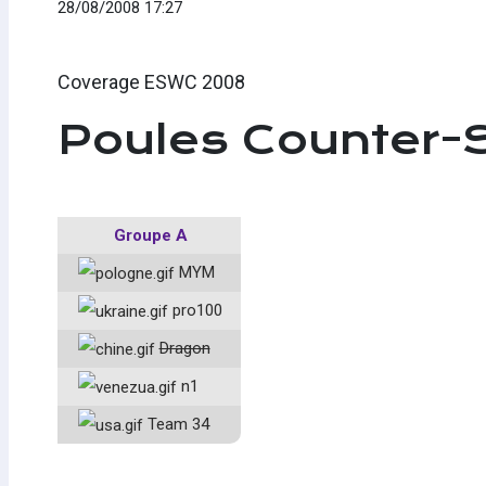
28/08/2008 17:27
Coverage ESWC 2008
Poules Counter-S
Groupe A
MYM
pro100
Dragon
n1
Team 34