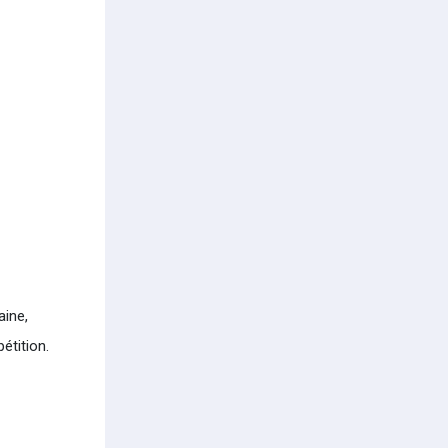
aine,
étition.