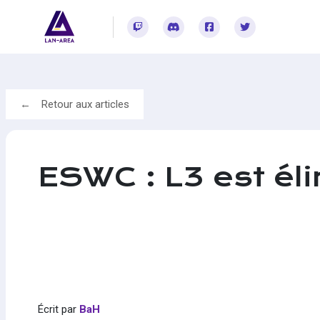
Rejoignez-vous sur Twitch
Rejoignez-vous sur Discord
Rejoignez-vous sur Facebook
Rejoignez-vous sur Twitter
Retour aux articles
ESWC : L3 est éli
Écrit par
BaH