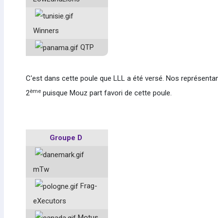
Winners
QTP
C'est dans cette poule que LLL a été versé. Nos représentan
ème
2
puisque Mouz part favori de cette poule.
Groupe D
mTw
Frag-
eXecutors
Motus