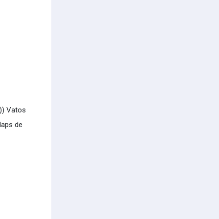
)) Vatos
laps de