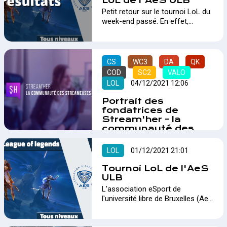
LoL de l'AeS ULB
Petit retour sur le tournoi LoL du
week-end passé. En effet,
l'Association eSport de l'ULB
organisait le 5 décembre un
tournoi fun sur League of
Legends. Vous retrouverez ici les
CS
WC3
DA
QK
vainqueurs, un rappel sur les prix,
COD
SC2
VALO
combien de team étaient
LOL
04/12/2021 12:06
présentent, etc.…
Portrait des
fondatrices de
Stream'her - la
communauté des
streameuses
francophones !
LOL
01/12/2021 21:01
Fondée par Chloé en 2019 et
rejoint par Ilaria au mois de mai
Tournoi LoL de l'AeS
ULB
2021, cette communauté
exclusivement féminine veut
L'association eSport de
offrir une vitrine aux
l'université libre de Bruxelles (AeS
streameuses et les aider en
ULB) organise ce dimanche 5
partageant des outils, des
décembre un tournoi 5v5 sur
conseils et proposer de l'écoute