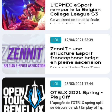
L'EPHEC eSport
remporte la Belgian
College League S3
Ce weekend se tenait la finale
LoL de la Belgian College League
season 3 et pour la troisième
fois d'affilé c'est L'EPHEC qui
remporte le titre de meilleure
LOL
12/04/2021 23:39
équipe universitaire de Belgique.…
ZennIT - une
structure Esport
francophone belge
en pleine ascension
Focus sur l'équipe ZennIT, une
structure Esport francophone
belge, et sur son parcours depuis
Octobre 2020. C'était aussi
LOL
28/03/2021 17:44
l'occasion pour nous de tester
un tout nouveau format en vous
OTBLX 2021 Spring -
proposant des interviews en
PlayOff
mode Podcast.…
L'apogée de l'OTBLX spring split
se déroule ce wk ! Un play off qui