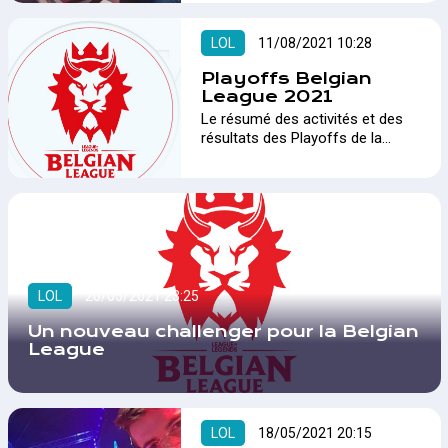
Et on peut vous dire que ça fait
House of HR organisent un
du bien de se retrouver en vrai !
tournoi League of Legends pour
LOL
11/08/2021 10:28
:-)…
les étudiants de Belgique et des
Pays-Bas avec 7000€ de
Playoffs Belgian
cashprize pool…
League 2021
Le résumé des activités et des
résultats des Playoffs de la
Belgian league 2021…
LOL
20/05/2021 23:25
Un nouveau challenger pour la Belgian
League
LOL
18/05/2021 20:15