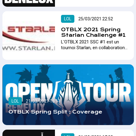
déterminera celui qui devriendra
le grand gagnant. Un cash prize
de 3800 € sera réparti parmi les
finalistes !…
LOL
25/03/2021 22:52
OTBLX 2021 Spring
Starlan Challenge #1
L'OTBLX 2021 SSC #1 est un
tournoi Starlan, en collaboration
avec META, qui vise à rapprocher
les deux structures pour
proposer des tournois de façon
plus officielle et régulière sur le
sol belge.…
LOL
21/03/2021 16:11
OTBLX Spring Split : Coverage