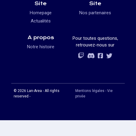
Site
Site
Homepage
Nos partenaires
Actualités
A propos
Pour toutes questions,
retrouvez-nous sur
Notre histoire
Rejoignez-vous
Rejoignez-vous
Rejoignez-vou
Rejoignez-vous
© 2026 Lan-Area - All rights
Mentions légales - Vie
reserved -
privée