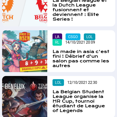
La Belgian league et
la Dutch League
fusionnent et
deviennent : Elite
Series !
Des changements dans les
ligues mineures européennes,
des changements pour la Belgian
LA
CSGO
LOL
League…
RL
14/10/2021 20:09
La made in asia c'est
fini ! Débrief d'un
salon pas comme les
autres
La MIA (Made in Asia) s’est
déroulée le week-end passé et a
attiré pas moins de 55.000
LOL
12/10/2021 22:30
visiteurs sur les 3 jours. Lan-
Area/la DH étant invité par Meta
La Belgian Student
League organise la
pour le couverture presse des
HR Cup, tournoi
tournois Esports , Shib, Jidé et
étudiant de League
Soulsight en ont profité pour
of Legends
visiter le salon et échanger avec
des exposants et des visiteurs !
La Belgian Student League et