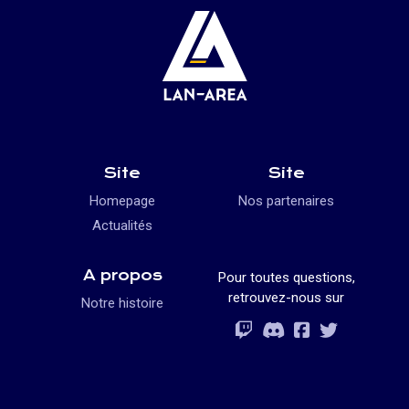
Site
Site
Homepage
Nos partenaires
Actualités
A propos
Pour toutes questions,
retrouvez-nous sur
Notre histoire
Rejoignez-vous
Rejoignez-vous
Rejoignez-vou
Rejoignez-vous