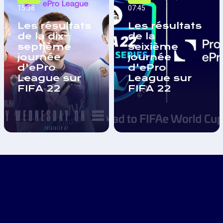
15:38
07:45
Les résultats
Les résultats
de la dix-
de la
septième
seixième
journée
journée
d'ePro
d'ePro
League sur
League sur
FIFA 22
FIFA 22