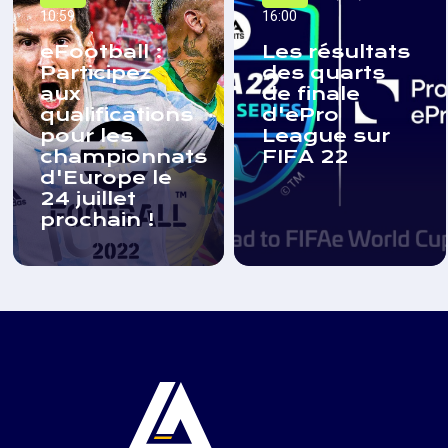
10:59
16:00
eFootball :
Les résultats
Participez
des quarts
aux
de finale
qualifications
d'ePro
pour les
League sur
championnats
FIFA 22
d'Europe le
24 juillet
prochain !