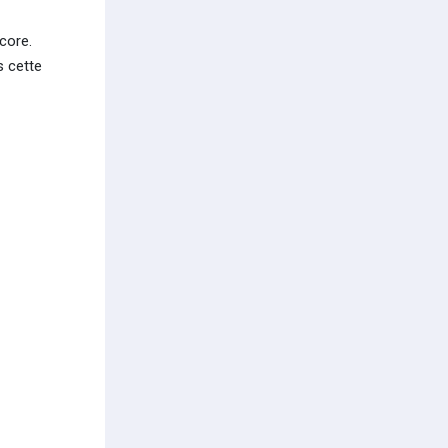
core.
s cette