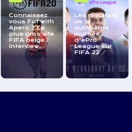
13:54
16:08
Connaissez
Les résultats
vous Fut with
de la
Apero ? Le
quinzième
plus gros site
journée
FIFA belge !
d'ePro
Interview.
League sur
FIFA 22