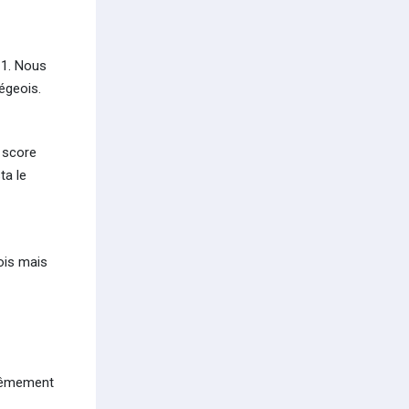
-1. Nous
égeois.
 score
ta le
eois mais
trêmement