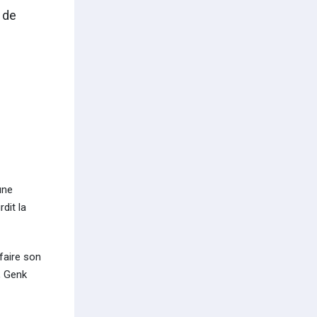
 de
une
dit la
efaire son
, Genk