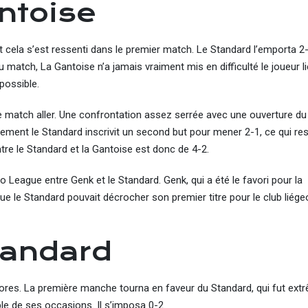
ntoise
. Et cela s’est ressenti dans le premier match. Le Standard l’emporta 2
atch, La Gantoise n’a jamais vraiment mis en difficulté le joueur li
possible.
match aller. Une confrontation assez serrée avec une ouverture du
nalement le Standard inscrivit un second but pour mener 2-1, ce qui res
re le Standard et la Gantoise est donc de 4-2.
o League entre Genk et le Standard. Genk, qui a été le favori pour la
 que le Standard pouvait décrocher son premier titre pour le club liég
tandard
cores. La première manche tourna en faveur du Standard, qui fut ex
e de ses occasions. Il s’imposa 0-2.