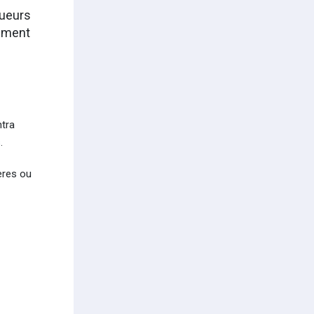
oueurs
lement
tra
s.
ères ou