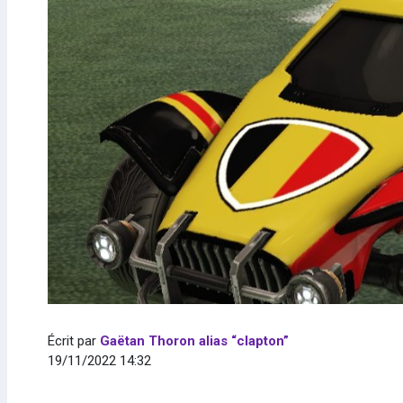
Écrit par
Gaëtan Thoron alias “clapton”
19/11/2022 14:32