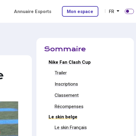
Annuaire Esports
Mon espace
FR
Sommaire
Nike Fan Clash Cup
e
Trailer
Inscriptions
Classement
Récompenses
Le skin belge
Le skin Français