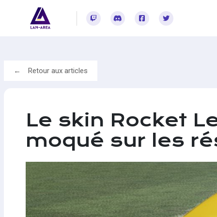
Rejoignez-vous sur Twitch
Rejoignez-vous sur Discord
Rejoignez-vous sur Facebook
Rejoignez-vous sur Twitter
Retour aux articles
Le skin Rocket L
moqué sur les ré