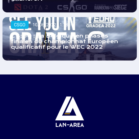
CSGO
10/06/2022 11:18
CS:GO : La Belgique en phases
finales du championnat Européen
qualificatif pour le WEC 2022