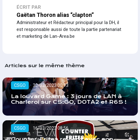
ÉCRIT PAR
Gaëtan Thoron alias “clapton”
Administrateur et Rédacteur principal pour la DH, il
est responsable aussi de toute la partie partenariat
et marketing de Lan-Area.be
Articles sur le même thème
CSGO
30/03/2023 00:13
La louvard Game : 3 jours de LAN à
Charleroi sur CS:GO, DOTA2 et R6S !
CSGO
16/03/2023 08:56
Counter-Frites revient avec son