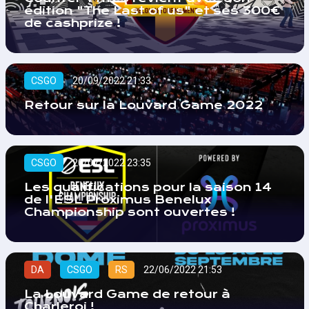
édition "The Last of us" et ses 300€
de cashprize !
CSGO
20/09/2022 21:33
Retour sur la Louvard Game 2022
CSGO
20/07/2022 23:35
Les qualifications pour la saison 14
de l'ESL Proximus Benelux
Championship sont ouvertes !
DA
CSGO
RS
22/06/2022 21:53
La Louvard Game de retour à
Charleroi !