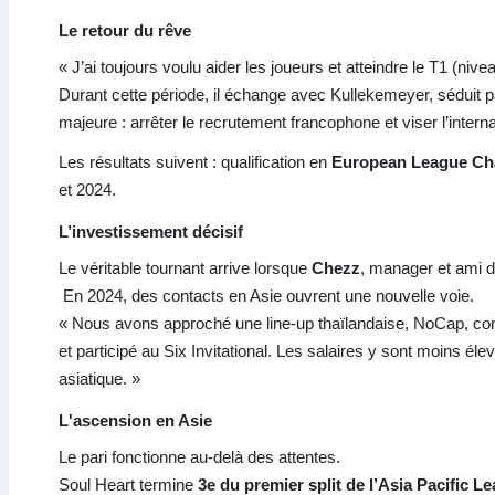
Le retour du rêve
« J’ai toujours voulu aider les joueurs et atteindre le T1 (n
Durant cette période, il échange avec Kullekemeyer, séduit pa
majeure : arrêter le recrutement francophone et viser l’interna
Les résultats suivent : qualification en
European League Cha
et 2024.
L’investissement décisif
Le véritable tournant arrive lorsque
Chezz
, manager et ami d
En 2024, des contacts en Asie ouvrent une nouvelle voie.
« Nous avons approché une line-up thaïlandaise, NoCap, com
et participé au Six Invitational. Les salaires y sont moins él
asiatique. »
L'ascension en Asie
Le pari fonctionne au-delà des attentes.
Soul Heart termine
3e du premier split de l’Asia Pacific L