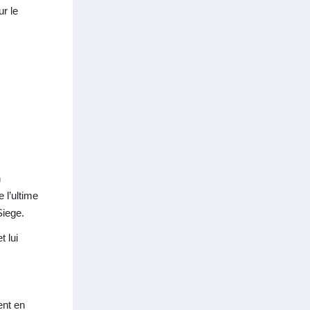
ur le
n
 l’ultime
Siege.
t lui
ent en