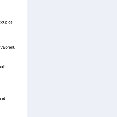
ucoup de
Valorant.
ul’s
 et