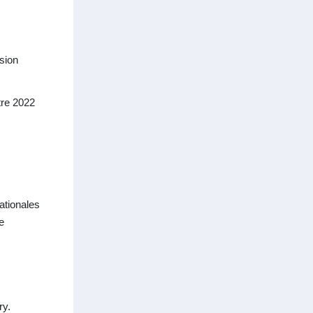
sion
tre 2022
ationales
e
ry.