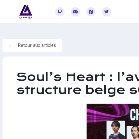
Rejoignez-vous sur Twitch
Rejoignez-vous sur Discord
Rejoignez-vous sur Facebook
Rejoignez-vous sur Twitter
Retour aux articles
Soul’s Heart : l
structure belge 