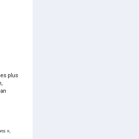
les plus
,
yan
ons »,