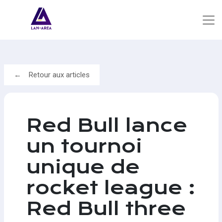
Retour aux articles
Red Bull lance
un tournoi
unique de
rocket league :
Red Bull three