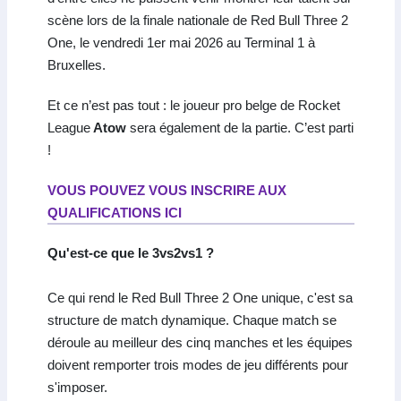
scène lors de la finale nationale de Red Bull Three 2
One, le vendredi 1er mai 2026 au Terminal 1 à
Bruxelles.
Et ce n’est pas tout : le joueur pro belge de Rocket
League
Atow
sera également de la partie. C’est parti
!
VOUS POUVEZ VOUS INSCRIRE AUX
QUALIFICATIONS ICI
Qu'est-ce que le 3vs2vs1 ?
Ce qui rend le Red Bull Three 2 One unique, c'est sa
structure de match dynamique. Chaque match se
déroule au meilleur des cinq manches et les équipes
doivent remporter trois modes de jeu différents pour
s'imposer.