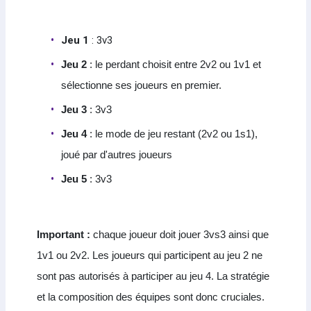
Jeu 1
: 3v3
Jeu 2
: le perdant choisit entre 2v2 ou 1v1 et
sélectionne ses joueurs en premier.
Jeu 3
: 3v3
Jeu 4
: le mode de jeu restant (2v2 ou 1s1),
joué par d'autres joueurs
Jeu 5
: 3v3
Important :
chaque joueur doit jouer 3vs3 ainsi que
1v1 ou 2v2. Les joueurs qui participent au jeu 2 ne
sont pas autorisés à participer au jeu 4. La stratégie
et la composition des équipes sont donc cruciales.