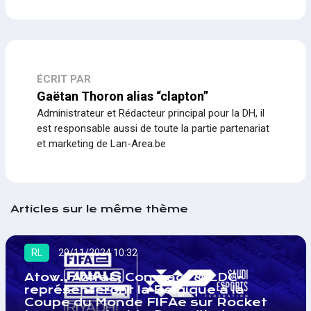
ÉCRIT PAR
Gaëtan Thoron alias “clapton”
Administrateur et Rédacteur principal pour la DH, il
est responsable aussi de toute la partie partenariat
et marketing de Lan-Area.be
Articles sur le même thème
RL
29/11/2024 10:32
Atow., AztraL, Compact & LDC-
représenteront la Belgique à la
Coupe du Monde FIFAe sur Rocket