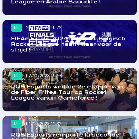
League en Arabie Saoudite !
RL
29/11/2024 10:22
FIFAe Finals 2024 in Riyad: Belgisch
Rocket League-team klaar voor de
strijd !
RL
02/11/2023 19:47
RQS Esports wint de 2e etappe van
de Fiber Frites Tour op Rocket
League vanuit Gameforce !
RL
01/10/2023 12:32
RQS Esports remporte la seconde