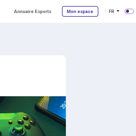
Annuaire Esports
Mon espace
FR