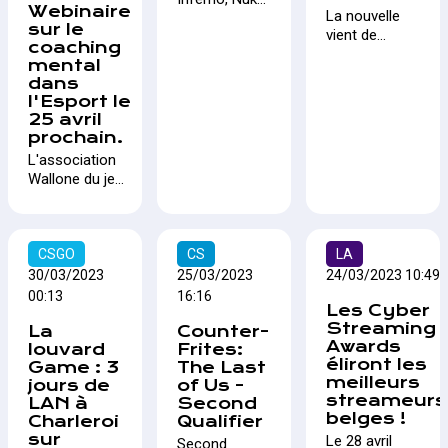
des grandes
remporter un
Webinaire
La nouvelle
! Et à la fin, un
finales dans la
cashprize de
sur le
vient de
chat.
Gaming Zone
2000 euros.
coaching
tomber, suite
du festival le 8
Les matchs
mental
à l'accord
juillet 2023. Les
débuteront à
dans
récent sur le
vainqueurs
10 heures et
l'Esport le
budget du
remporteront
25 avril
se
gouvernement
leur part d'un
prochain.
poursuivront
fédéral, Eden
cash prize de
jusqu'à 22
L'association
Hazard devrait
8.000€ et des
heures.
Wallone du jeu
se voir
frais de
vidéo et l'expert
remettre le
défraiement.
Pat Preacher
titre de
proposent un
Ministre de
webinaire sur le
CSGO
CS
LA
l'Esport et du
coaching
30/03/2023
25/03/2023
24/03/2023 10:49
Jeu Vidéo.
mental dans
00:13
16:16
Les Cyber
l'esport.
Streaming
La
Counter-
Découvrez les
Awards
louvard
Frites:
avantages de
éliront les
Game : 3
The Last
cette méthode
meilleurs
jours de
of Us -
pour améliorer
streameurs
LAN à
Second
les
belges !
Charleroi
Qualifier
performances
sur
Le 28 avril
Second
des joueurs.