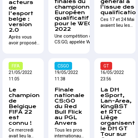
acteurs et
Rocket Frites
finales du
général à
acteurs
est le retour
championnat
l'issue des
clôturer cette
! Une édition
de
aux sources
Européen
qualificatio
année autour
qui s'élargit au
l'esport
de
qualificatif
d'un verre. Le
belge :
niveau des
Ces 17 et 24 Mai
l'organisateur
pour le WEC
version
thème du jour
partenaires
avaient lieu les
puisqu'une
2022
2.0
sera le
linguistiques
qualifications du 
LAN se
"Versus
et des
Une compétition de
Après vous
GT Tour, un tourno
prépare au
Fighting" !
médias. Les
CS:GO, appelée WEC
avoir proposé
organisé par la DH
Dôme de
informations
2022, se tient
une première
eSport en
Charleroi.
du tournoi et
actuellement, avec
version d'un
collaboration avec
brève
des qualifications
annuaire des
Lan-Area, KingBST
présentation
ayant eu lieu début
acteurs de
FIFA
CSGO
RTC Liège. La finale
GT
des équipes
juin. La Belgique
l'esport belge,
aura lieu le 29 Mai
21/05/2022
19/05/2022
16/05/2022
sont à
s'est qualifiée et ira
qui elle était
prochain à 16h00.
11:05
11:38
23:56
découvrir ci-
à Oradea en
statique, nous
dessous
Roumanie pour
Le
Finale
La DH
vous proposons
tenter de remporter
champion
nationale
eSport,
maintenant
de
une part des
CS:GO
Lan-Area,
directement
Belgique
du Red
KingBST
25.000$ de
depuis un menu
FIFA 22
Bull Flick
et RTC
cashprize Pool.
du site, une
est
au PGL
Liège
carte interactive
connu !
Anvers
organisent
qui pourra être
le DH GT
Ce mercredi
Tous les pros
adaptée
Tour sur
avait lieu la
internationaux
continuellement.