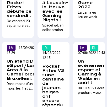
Rocket
à Louvain-
Game
Frites
la-Neuve
2022
débute ce
avec les
La Lan a eu
vendredi !
Gaming
lieu ce week-
Nights !
Ce vendredi 23
end du 16 au
Spacefwd, en
septembre se
18 Septembre
collaboration
disputeront les
au dôme de
avec la Région
premières
Charleroi.
Wallonne via le
qualifications de
Retour sur les
projet
la 4ème édition
résultats d'un
LA
13/09/2022
Rayonnement
RL
LA
RL
de Rocket Frites
évènement
Wallonie
! 20 équipes
15:29
14/08/2022
07/08/2022 10:43
rare en
organisé par
sont au départ
Wallonie.
12:15
Un stand DH
Un
St’Art, lance la
espérant
eSport/Lan-
évènement
Rocket
première édition
remporter la
Area à la
esport et
Frites V3
des Gaming
plus grosse
GameForce
Gaming à
: une
Nights. Un
partie des
Bruxelles !
Walibi en
centaine
événement
1000€ de
août !
de
Dans moins d'un
esport de trois
cashprize lors
joueurs
Du 18 au 21 août
mois, les 1 et 2
jours
de la finale à la
belges
prochain, vivez
octobre 2022, se
regroupant les
GameForce
ont
l'esport à fond les
tiendra un salon
60 meilleurs
Bruxelles !
encore
manettes avec un
dédié au gaming et
joueurs et
répondu
évènement
à l'esport à