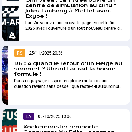
Sim-Area : Lan-Area ouvre un
centre de simulation au cirtuit
Jules Tacheny à Mettet avec
Exype !
Lan-Area ouvre une nouvelle page en cette fin
2025 avec l'ouverture d'un tout nouveau centre de
simulation au Circuit Jules Tacheny à Mettet !…
RS
25/11/2025 20:36
R6 : A quand le retour d'un Belge au
sommet ? Ubisoft aurait la bonne
formule !
Dans un paysage e-sport en pleine mutation, une
question revient sans cesse : que reste-t-il aujourd’hui
pour les joueurs amateurs qui rêvent d’atteindre le haut
niveau ? Alors que beaucoup regrettent la disparition
des ligues nationales, d’autres voient émerger un nouvel
écosystème, pensé pour ouvrir davantage de portes qu’il
n’en ferme. Ubisoft, acteur majeur de la scène FPS,
LA
05/10/2025 13:06
affirme justement vouloir renforcer les possibilités
offertes localement et multiplier les chemins vers l’élite.
Koekemonster remporte
…