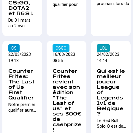
CS:GO,
prochain, lors du
qualifier pour
DOTA2
Hands Up Festival
Counter-
et R6S !
à Bruxelles, aura
Frites : The
Du 31 mars
lieu la remise des
last of Us !
au 2 avril
prix des Cyber
2023, La
Streaming
Louvard
Awards, une
Game pose
initiative
ses valises
CS
CSGO
LOL
regroupant
dans le Dôme
plusieurs entités
22/03/2023
16/03/2023
24/02/2023
de Charleroi
issues du gaming
19:13
08:56
14:44
pour deux
et de l'esport
Counter-
Counter-
Qui est le
jours d’Esport
belge et visant à
Frites:
Frites
meilleur
intensif sur
élire les meilleurs
The Last
revient
joueur
les jeux :
streameurs du
of Us -
avec son
League
"Counter-
moment dans
First
édition
of
Strike : Global
plusieurs
Qualifier
"The
Legends
Offensive",
catégories !
Last of
1v1 de
​​​​​​​Notre premier
"DOTA 2" et
us" et
Belgique
qualifier aura
"Rainbow Six :
ses 300€
?
vu 9 équipes,
Siege". RTBF
de
Le Red Bull
réparties en 3
iXPé est de la
cashprize
Solo Q est de
groupes,
partie et
!
retour ! Cette
tenter de se