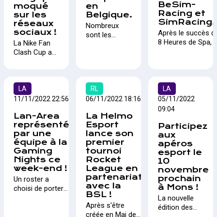
BeSim-
moqué
en
Racing et
sur les
Belgique.
SimRacing.
réseaux
Nombreux
sociaux !
Après le succès d
sont les
8 Heures de Spa, 
La Nike Fan
fraîchement
1.359 euros ont ét
Clash Cup a
diplomés ou
récolté pour
débuté ce 17
étudiants de
l'association "Mak
Novembre sur
dernière
a-Wish" et où les
Rocket
année qui
gagnants ont don
League. A
LA
RL
LA
nous
leur prix à une œu
l'instar de la
11/11/2022 22:56
approchent
06/11/2022 18:16
05/11/2022
caritative, BeSim-
coupe du
pour connaître
09:04
Lan-Area
La Helmo
Racing est de reto
monde, les
les structures
représenté
Esport
cinq mois plus tar
Participez
joueurs du
belges qui
par une
lance son
avec une nouvelle
aux
monde entier
engagent
équipe à la
premier
apéros
course iRacing.
ont
dans le
Gaming
tournoi
esport le
l'opportunité
monde de
Nights ce
Rocket
10
de défendre
l'esport en
week-end !
League en
novembre
les couleurs
Belgique. Par
partenariat
prochain
Un roster a
de leur pays
cet article,
avec la
à Mons !
choisi de porter
en participant
nous
BSL !
les couleurs de
La nouvelle
à cette coupe.
souhaitons
Après s'être
Lan-Area pour
édition des
Seulement
résumer l'état
créée en Mai de
participer à la
apéros esport