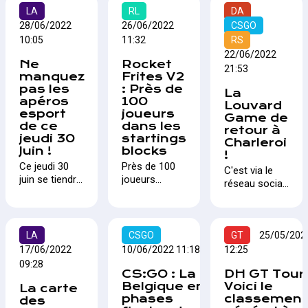
l'habitude, toute
24 juillet prochain des
LA
RL
peine de se
DA
équipe qui le souhaite
qualifications pour les
terminer, et que
28/06/2022
26/06/2022
CSGO
peut participer en vue
championnats
le World pointe
10:05
11:32
RS
de tenter d'accéder
d'Europes qui se
le bout de son
22/06/2022
aux phases finales de
tiendront du 7 au 11
Ne
Rocket
nez, nous
21:53
la compétition.
septembre à
manquez
Frites V2
avons eu la
pas les
: Près de
Podgorica au
chance
La
apéros
100
Monténégro.
d'interviewer
Louvard
esport
joueurs
Atow, jeune
Game de
de ce
dans les
prodige belge
retour à
jeudi 30
startings
Charleroi
fraichement
Juin !
blocks
!
arrivé chez
Ce jeudi 30
Près de 100
Team Liquid.
C'est via le
juin se tiendra
joueurs
réseau social
le septième
belges
Twitter qu'on
Apéro E-Sport
s'affronteront
en apprend le
avant le break
dès ce
plus sur
des vacances
vendredi sur
LA
CSGO
l'actualité de
GT
25/05/202
d'été ! Une
le titre phare
l'organisation
17/06/2022
10/06/2022 11:18
12:25
super
de Psyonix
Louvard
09:28
occasion pour
lors de la
CS:GO : La
DH GT Tour 
Game. Une
rencontrer de
deuxième
Belgique en
Voici le
La carte
des dernières
nouveaux
édition de
phases
classemen
des
nouveautés