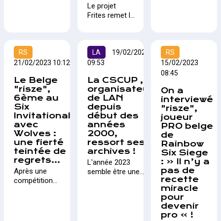
retransmettra
Le projet
année aussi, le
qualifier pour
entièrement la
Frites remet le
tournoi officiel
le prochain
compétiion
couvert !
de League of
tour. Et à ce
"Rainbow Six :
Après 4
Legends 1v1
petit jeu ce
Siege" samedi
éditions de
pour les
sont les
à partir de
RS
Rocket Frites,
LA
19/02/2023
RS
joueurs non
Xarilis, TBA
10h00 sur sa
1 édition
21/02/2023 10:12
09:53
15/02/2023
professionnels
Benelux et
chaîne Twitch
CS:GO et 1
recherche un
08:45
Milkiway qui
et castée par
Le Belge
La CSCUP ,
édition
champion
se sont
l’inimitable
"risze",
organisateur
On a
Trackmania, le
belge. Les
qualifié.
streamer
6ème au
de LAN
interviewé
consortium
inscriptions
Benjamin
Six
depuis
"risze",
débarque avec
sont ouvertes
"Sixquatre"
Invitational
début des
joueur
sa seconde
dès à présent !
Leray.
avec
années
PRO belge
édition de
Wolves :
2000,
de
Counter Frites
une fierté
ressort ses
Rainbow
: "The Last of
teintée de
archives !
Six Siege
US". Pas
regrets…
: « Il n’y a
L'année 2023
moins de 300€
pas de
Après une
semble être une
de cashprize
recette
compétition
année prolifique
sont mis en
miracle
incroyable et une
pour les LAN's en
jeu !
pour
belle montée en
Belgique, on avait
devenir
puissance, notre
plus vu ça depuis un
pro » !
Belge Valentin «
certain temps. Cela