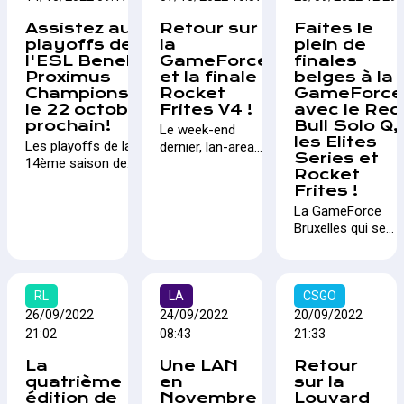
attendus !
plus grand tournoi
Lan-Area.be
L'évènement se
Assistez aux
Retour sur
Faites le
officiel
s'associent autou
déroulera à
playoffs de
la
plein de
VALORANT au
l'organisation d'un
Anvers Expo.
l'ESL Benelux
GameForce
finales
monde pour les
tournoi où tout le
Proximus
et la finale
belges à la
étudiants. L’enjeu :
monde peut partic
Championship
Rocket
GameForce
un ticket pour la
et peut-être rempo
le 22 octobre
Frites V4 !
avec le Red
finale mondiale au
300€ !
prochain!
Bull Solo Q,
Le week-end
Brésil en
les Elites
Les playoffs de la
dernier, lan-area
décembre !
Series et
14ème saison de
exposait en
Rocket
l'ESL Benelux
compagnie de la
Frites !
Proximus
DH eSport sur le
La GameForce
Championship se
salon du jeu vidéo
Bruxelles qui se
tiendront à Tour et
GameForce
tient le week-end
Taxis le 22 octobre
organisé par
du 1er et du 2
prochain sur la scène
META. Pour
octobre à
de la gare maritime.
l'occasion, la
RL
LA
Brussels Expo
CSGO
finale de la 4ème
sera le terrain de
26/09/2022
24/09/2022
20/09/2022
édition du tournoi
plusieurs finales
21:02
08:43
21:33
Rocket League
nationales sur
100% belge se
La
Une LAN
Retour
CS:GO, League of
tenait sur notre
quatrième
en
sur la
Legends et
stand.
édition de
Novembre
Louvard
Rocket League !