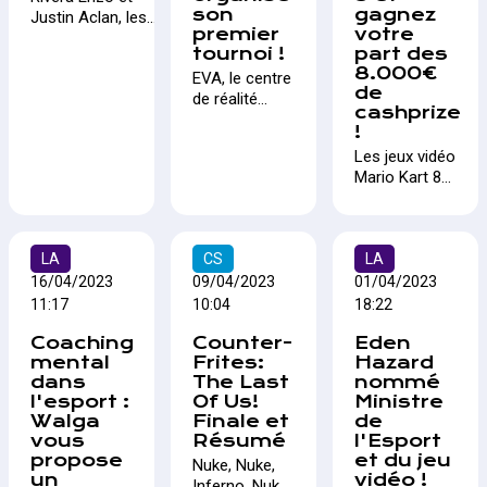
article qui
son
gagnez
Justin Aclan, les
traite du sujet
premier
votre
fondateurs de
! Il était resté
tournoi !
part des
l'ASBL "Le Jeu
coincé dans
8.000€
EVA, le centre
Pour Tous",
notre plume,
de
de réalité
lancent une
voilà qui est
cashprize
virtuelle alliant
initiative
débloqué !
!
sport, esport
audacieuse pour
Les jeux vidéo
et VR, ouvre
transformer
Mario Kart 8
sa nouvelle
l'eSport en
Deluxe et
franchise
Belgique. Grâce à
Splatoon 3
liégeoise en
une campagne de
seront à
grande
financement via le
LA
CS
l'honneur lors
LA
pompe avec
programme
du festival "Les
16/04/2023
09/04/2023
01/04/2023
son premier
Cap48, ils
Ardentes 2023"
11:17
tournoi EVA,
10:04
18:22
espèrent apporter
. Le tournoi se
qui aura lieu le
des solutions de
Coaching
Counter-
Eden
déroulera en
1er mai. Cette
jeu et des
mental
Frites:
Hazard
deux phases,
compétition
formations
dans
The Last
nommé
avec des
rassemblera
adaptées aux
l'esport :
Of Us!
Ministre
qualifications
12 équipes de
personnes à
Walga
Finale et
de
en ligne et hors
4 joueurs, qui
mobilité réduite,
vous
Résumé
l'Esport
ligne entre avril
s'affronteront
mettant l'eSport à
propose
et du jeu
Nuke, Nuke,
et juin, suivies
pour
la portée de tous.
un
vidéo !
Inferno, Nuke