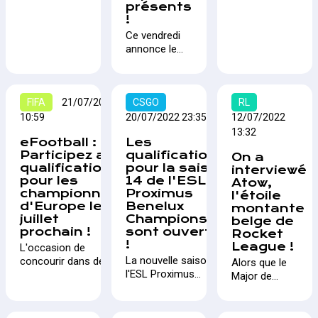
influenceurs de
présents
organisé à Walibi
Bruxelles appelé
Belgique
!
durant 4 jours
GameForce. Pour
francophone les
Ce vendredi
consécutifs sur
l'occasion, la DH
invitant à
annonce le
des jeux comme
eSport Lan-Area
s’affronter sur
lancement
FIFA, Rocket
s'associent dans la
une série de
des
League, Fortnite,
tenue d'un stand
jeux afin de se
qualifications
Gran Turismo,
sur place, à
répartir les
FIFA
21/07/2022
de la
CSGO
RL
TrackMania.
Brussels Expo !
15,000€ mis en
troisième
10:59
20/07/2022 23:35
12/07/2022
jeu.
édition de
13:32
eFootball :
Les
rocket-frites
Participez aux
qualifications
On a
V3 dont la
qualifications
pour la saison
interviewé
grande finale
pour les
14 de l'ESL
Atow,
se déroulera à
championnats
Proximus
l'étoile
Walibi
d'Europe le 24
Benelux
montante
pendant le
juillet
Championship
belge de
Walibi
prochain !
sont ouvertes
Rocket
Gaming.
!
League !
L'occasion de
La nouvelle saison de
concourir dans des
Alors que le
l'ESL Proximus
tournois eFootball est
Major de
Benelux
rare, surtout en
Londres des
Championship est là !
Belgique. La BESF
Rocket League
Et comme à
organise pourtant le
RLCS vient à