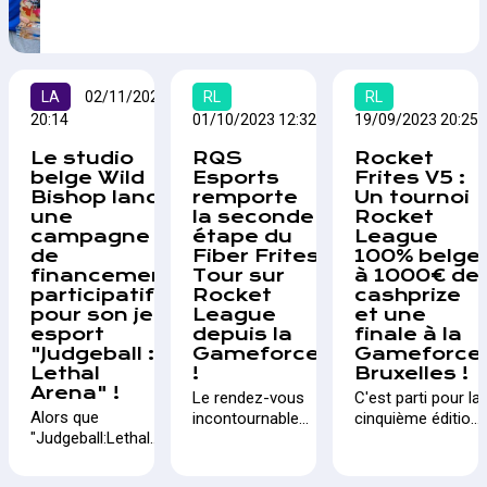
de Valorant exclusivement réservé aux étudiants et
orchestré par Red Bull. L'équipe du KRC Genk Esports a
brillamment décroché sa victoire et s'apprête
maintenant à représenter la Belgique sur la scène
mondiale à Istanbul.…
LA
02/11/2023
RL
RL
20:14
01/10/2023 12:32
19/09/2023 20:25
Le studio
RQS
Rocket
belge Wild
Esports
Frites V5 :
Bishop lance
remporte
Un tournoi
une
la seconde
Rocket
campagne
étape du
League
de
Fiber Frites
100% belge
financement
Tour sur
à 1000€ de
participatif
Rocket
cashprize
pour son jeu
League
et une
esport
depuis la
finale à la
"Judgeball :
Gameforce
Gameforce
Lethal
!
Bruxelles !
Arena" !
Le rendez-vous
C'est parti pour la
Alors que
incontournable
cinquième édition
"Judgeball:Lethal
pour les
de Rocket Frites,
Arena" est déjà
passionnés de
le tournoi Rocket
disponible sur
Rocket League
League 100%