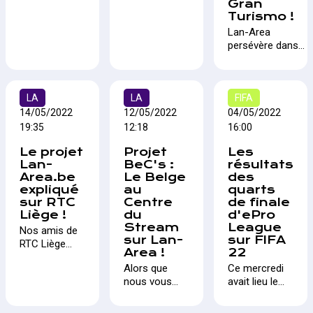
Gran
grande finale
de CS:GO se
Turismo !
de la Proximus
retrouvent au
Lan-Area
ePro League,
Sportpaleis ce
persévère dans
l'occasion de
week-end
son élan
revenir sur le
pour le PGL
collaboratif et se
dénouement
Antwerp
voit confier la
de celui-ci.
Major. 16
LA
LA
mission
FIFA
joueurs belges
d'organiser une
14/05/2022
12/05/2022
04/05/2022
y seront
compétition
19:35
également
12:18
16:00
pour les lecteurs
sous les feux
Le projet
Projet
Les
de la DH eSport.
de la rampe
Lan-
BeC's :
résultats
205 joueurs se
lors de la
Area.be
Le Belge
des
sont inscrits
finale
expliqué
au
quarts
pour cette
nationale du
sur RTC
Centre
de finale
compétition aux
Red Bull Flick,
Liège !
du
d'ePro
500€ de
le samedi 21
Stream
League
Nos amis de
cashprize !
mai 2022 à
sur Lan-
sur FIFA
RTC Liège
partir de 12h.
Area !
22
nous ont
Alors que
Ce mercredi
convié sur
nous vous
avait lieu le
leur plateau
proposions
début des
pour expliquer
déjà plusieurs
playoffs de la
le projet Lan-