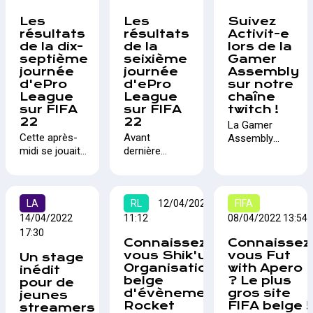
Les
Les
Suivez
résultats
résultats
Activit-e
de la dix-
de la
lors de la
septième
seixième
Gamer
journée
journée
Assembly
d'ePro
d'ePro
sur notre
League
League
chaîne
sur FIFA
sur FIFA
twitch !
22
22
La Gamer
Cette après-
Avant
Assembly
midi se jouait
dernière
commence dès
la dernière
journée de
ce week-end et
journée de
championnat
l'équipe Activit-
compétition
pour la
e participera
régulière en
LA
Proximus
RL
12/04/2022
FIFA
pour le fun et
Proximus ePro
ePro League,
surtout pour le
14/04/2022
11:12
08/04/2022 13:54
League. Nous
avec au
plaisir de se
17:30
Connaissez
Connaissez
connaissons
programme
retrouver en
vous Shik'up ?
vous Fut
Un stage
désormais les
quelques
présentiel lors
Organisation
with Apero
inédit
huit équipes
matchs à
d'une des
belge
? Le plus
pour de
qualifiées pour
enjeu comme
grosses lans
d'évènements
gros site
jeunes
les play-offs.
Standard -
d'europe !
Rocket
FIFA belge !
streamers
Zulte