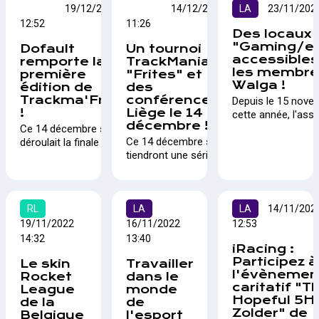
mouvementé
TMN
19/12/2022
esport belge qu'on ne
TMN
14/12/2022
LA
23/11/2022
structures !
sur la carrière
pour l'esport
présente plus :
12:52
11:26
professionnelle
Des locaux
belge, mais
Codename:Judgement.
dans le secteur
"Gaming/es
Dofault
Un tournoi
voici un petit
et les chances
accessibles
remporte la
TrackMania
condensé des
d’y arriver !
les membre
première
"Frites" et
évènements
Walga !
édition de
des
présentiels en
Trackma'Frites
conférences à
Depuis le 15 nove
approche. Une
!
Liège le 14
cette année, l'ass
chose est sûre,
décembre !
Wallonne du jeu vi
Ce 14 décembre se
le COVID et ses
Ce 14 décembre se
Wallonie WALGA m
déroulait la finale en
contraintes
tiendront une série de
disposition de ses
présentiel de
sont loin
conférences autour
membres un espa
Trackma'Frites, un
derrière nous !
de l'esport,
Mons équipé de 1
tournoi 100% belge
l'évènementiel et les
Gaming et d'une sa
autour de TrackMania.
RL
métiers du gaming à la
LA
réunion.
LA
14/11/202
Dofault, spécialiste
haute école de la
belge de la discipline
19/11/2022
16/11/2022
12:53
Province de Liège,
remporte cette
14:32
13:40
iRacing :
suivies de
première édition.
Participez à
Le skin
Travailler
showmatchs sur
l'évènemen
Rocket
dans le
Codename:Judgement
caritatif "T
League
monde
et la finale d'un tournoi
Hopeful 5H 
de la
de
Trackma'Frites !
Zolder" de
Belgique
l'esport