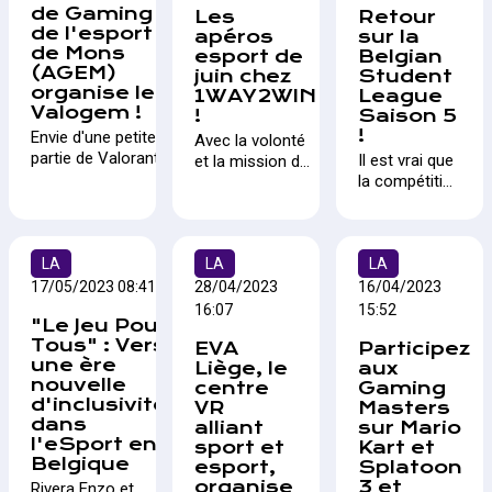
spectaculaire a
de Gaming et
Nous avons
Les
Retour
partenariat avec
entre Namur
conclu ce
de l'esport
apéros
sur la
interviewé Evelyn
Proximus. Coup
et Liège. Cela
tournoi,
de Mons
esport de
Belgian
De Groeve,
d'envoi avec
se passe le
consacrant
(AGEM)
juin chez
Student
Marketing
Gran Turismo,
13 août et
l'équipe "RQS"
organise le
1WAY2WIN
League
Manager de
un cashprize de
pas moins de
comme grands
Valogem !
!
Saison 5
Quick sur le sujet.
1.000€ et une
3.000€ de
vainqueurs.
!
Envie d'une petite
Avec la volonté
finale au Circuit
cashprize
partie de Valorant
Il est vrai que
et la mission de
de Mettet le 13
pool sont en
sans prétention ?
la compétition
soutenir le
août prochain.
jeu !
L'AGEM organise
est déjà
développement
son premier tournoi
terminée
de l’E-Sport en
Valorant en ligne les
depuis une
Wallonie, Walga
8 et 9 juillet
LA
LA
petite
LA
a le plaisir de
prochains ! Nous
quinzaine de
vous inviter à
17/05/2023 08:41
28/04/2023
16/04/2023
souhaitions relayer
jours, mais il
une nouvelle
16:07
15:52
"Le Jeu Pour
cet évènement aux
s'agit d'un
session des
Tous" : Vers
places limitées !
EVA
Participez
tournoi
Apéros E-Sport
une ère
Liège, le
aux
important
le 27 juin
nouvelle
centre
Gaming
pour notre
prochain avec la
d'inclusivité
VR
Masters
pays et nous
découverte de
dans
alliant
sur Mario
ne pouvions
l’incubateur de
l'eSport en
sport et
Kart et
passer à côté
joueur local de
Belgique
esport,
Splatoon
d'un court
Sambreville.
organise
3 et
Rivera Enzo et