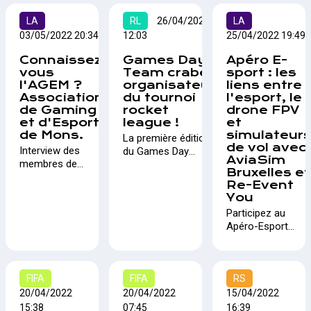
streams avec
Proximus
Area et notre
LA
Team Crabe,
RL
26/04/2022
ePro League,
LA
vision sur
des relais de
l'occasion de
03/05/2022 20:34
12:03
25/04/2022 19:49
l'esport belge.
tournois
voir de belles
Connaissez
Games Day :
Apéro E-
comme l'ESL
affiches entre
vous
Team crabe
sport : les
ou encore les
les huit
l'AGEM ?
organisateur
liens entre
compétitions
meilleurs
Association
du tournoi
l'esport, le
"Frites", nous
joueurs de
de Gaming
rocket
drone FPV
étoffons
cette
et d'Esport
league !
et
maintenant
compétition.
de Mons.
simulateur
La première édition
nos
de vol avec
Interview des
du Games Day
programmes
AviaSim
membres de
c'était ce week-end
avec le
Bruxelles et
l'AGEM,
à Hannut où plus de
concours
Re-Event
association de
200 personnes se
réguliers de
You
Gaming et
sont réunis autour
streameurs
Participez au
d'Esport de Mons
de plusieurs
belges !
Apéro-Esport
activités autour du
chez Aviasim et
jeux vidéo.
découvrez le
potentiel de
FIFA
FIFA
secteur en pleine
RS
expansion !
20/04/2022
20/04/2022
15/04/2022
15:38
07:45
16:39