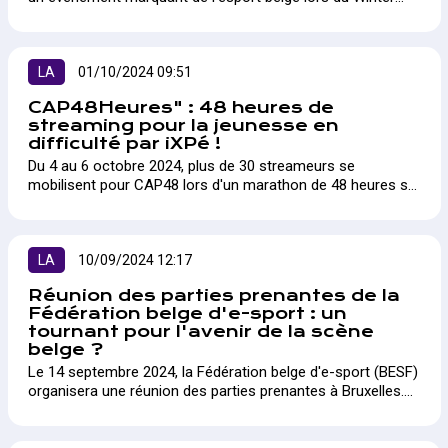
Geek Festival. En exclusivité, le festival sera le théâtre de la
finale du premier segment local de "AlgonKings : Road to
EVO". Les meilleurs joueurs de Tekken 8 et Street Fighter 6
s’affronteront pour décrocher une place sur la scène
LA
01/10/2024 09:51
mondiale.
CAP48Heures" : 48 heures de
streaming pour la jeunesse en
difficulté par iXPé !
Du 4 au 6 octobre 2024, plus de 30 streameurs se
mobilisent pour CAP48 lors d'un marathon de 48 heures sur
Twitch. Cet événement vise à récolter des fonds en faveur
de l'insertion des jeunes en difficulté, avec une
retransmission en direct sur Auvio et la chaîne RTBF iXPé.
Une initiative solidaire qui s'inscrit dans le cadre de la
LA
10/09/2024 12:17
grande soirée annuelle de CAP48, diffusée le 6 octobre.
Réunion des parties prenantes de la
Fédération belge d'e-sport : un
tournant pour l'avenir de la scène
belge ?
Le 14 septembre 2024, la Fédération belge d'e-sport (BESF)
organisera une réunion des parties prenantes à Bruxelles.
Cet événement marque une étape cruciale pour l'évolution
de l'écosystème e-sportif en Belgique, en rassemblant les