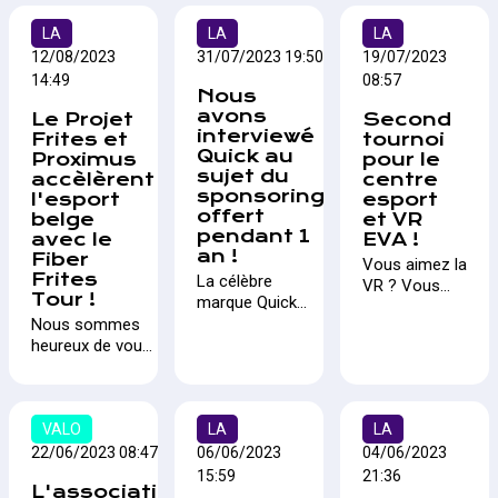
Steam en mode
en Belgique, la
belge ! Cette
"Open Beta", le
LA
LA
LA
5ème édition de
édition fait partie
studio de
Rocket Frites,
du Fiber Frites
12/08/2023
31/07/2023 19:50
19/07/2023
développement de
s'est tenue ce
Tour en
14:49
08:57
Nous
jeu vidéo Wild
samedi 30
partenariat avec
avons
Le Projet
Second
Bishop lance une
septembre,
Proximus, une
interviewé
Frites et
tournoi
campagne de
réunissant l'élite
série de 3
Quick au
Proximus
pour le
financement
des joueurs
évènements axés
sujet du
accèlèrent
centre
participatif sur
belges pour une
sur la vitesse !
sponsoring
l'esport
esport
Kickstarter en vue
finale palpitante.
offert
belge
et VR
de faire évoluer son
Après deux
pendant 1
avec le
EVA !
jeu esport.
soirées de
an !
Fiber
Vous aimez la
qualifications, les
Frites
La célèbre
VR ? Vous
deux équipes
Tour !
marque Quick
aimez l'esport
ayant démontré
lance un
Nous sommes
? EVA Liège
un niveau de jeu
concours
heureux de vous
organise le
exceptionnel,
permettant aux
présenter la
second
RQS et OH
talents de type
première édition
tournoi ouvert
Leuven, se sont
Gamer, athlète
du "Fiber Frites
à tous au sein
retrouvées face à
ou encore artiste
Tour", un circuit
VALO
LA
LA
de son arène
face sur le stand
de remporter 1
de tournois
22/06/2023 08:47
06/06/2023
04/06/2023
située à
DH eSport/Lan-
an de
organisé par le
Saint-
15:59
21:36
Area. Un match
L'association
sponsoring.
Projet Frites en
Georges,