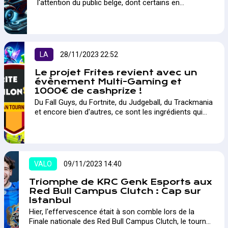
l'attention du public belge, dont certains en
collaboration avec l'opérateur historique du pays :
Proximus. La fin d'année est l'occasion de faire le
point.…
LA
28/11/2023 22:52
Le projet Frites revient avec un
évènement Multi-Gaming et
1000€ de cashprize !
Du Fall Guys, du Fortnite, du Judgeball, du Trackmania
et encore bien d'autres, ce sont les ingrédients qui
constitueront la dernière et troisième étape du Fiber
Frites Tour, le Frite-Athlon, ce tournoi ouvert à tous
les résidents belges !…
VALO
09/11/2023 14:40
Triomphe de KRC Genk Esports aux
Red Bull Campus Clutch : Cap sur
Istanbul
Hier, l'effervescence était à son comble lors de la
Finale nationale des Red Bull Campus Clutch, le tournoi