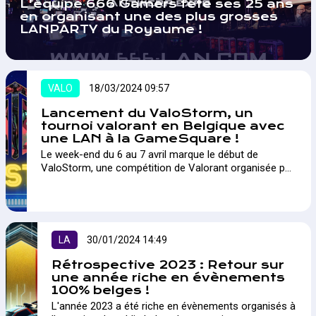
L'équipe 666 Gamers fête ses 25 ans
en organisant une des plus grosses
LANPARTY du Royaume !
VALO
18/03/2024 09:57
Lancement du ValoStorm, un
tournoi valorant en Belgique avec
une LAN à la GameSquare !
Le week-end du 6 au 7 avril marque le début de
ValoStorm, une compétition de Valorant organisée par
l'ASBL WESTORM. Cet événement en ligne, agrémenté
d'une expérience LAN exclusive à la GameSquare,
invite les équipes belges à se mesurer pour déterminer
qui remportera le titre ainsi que le prix associé.…
LA
30/01/2024 14:49
Rétrospective 2023 : Retour sur
une année riche en évènements
100% belges !
L'année 2023 a été riche en évènements organisés à