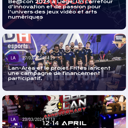
Be@con 2024 à Liège: Un carrefour
d'innovation et de passion pour
l'univers des jeux vidéo et arts
numériques
LA
27/03/2024 14:29
Lan-Area et le projet Frites lancent
une campagne de financement
participatif.
LA
23/03/2024 17:13