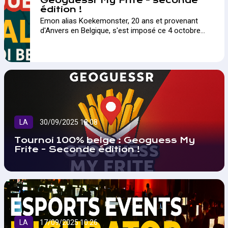
Geoguessr My Frite - seconde
édition !
Emon alias Koekemonster, 20 ans et provenant
d'Anvers en Belgique, s'est imposé ce 4 octobre
dernier avec zéro défaite. Revivez le LIVE de la
finale sur notre vidéo Youtube !…
LA
30/09/2025 18:08
Tournoi 100% belge : Geoguess My
Frite - Seconde édition !
LA
17/09/2025 10:26