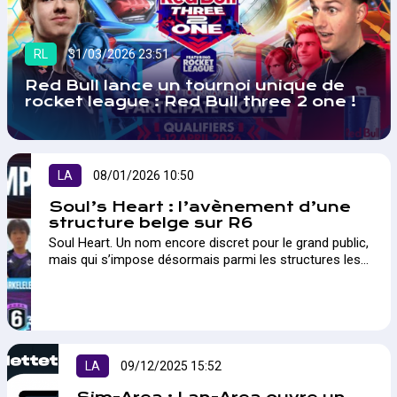
RL
31/03/2026 23:51
Red Bull lance un tournoi unique de
rocket league : Red Bull three 2 one !
LA
08/01/2026 10:50
Soul’s Heart : l’avènement d’une
structure belge sur R6
Soul Heart. Un nom encore discret pour le grand public,
mais qui s’impose désormais parmi les structures les
plus ambitieuses sur Rainbow Six Siege. Avec l’objectif
du Six Invitational après une saison intéressante en
Asie, comment cette organisation belge a-t-elle réussi
à gravir les échelons ? Rencontre avec son fondateur,
Bryan “Gilka” Seiller.…
LA
09/12/2025 15:52