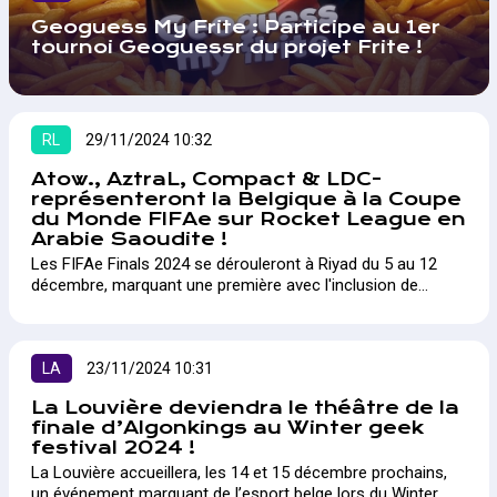
Geoguess My Frite : Participe au 1er
tournoi Geoguessr du projet Frite !
RL
29/11/2024 10:32
Atow., AztraL, Compact & LDC-
représenteront la Belgique à la Coupe
du Monde FIFAe sur Rocket League en
Arabie Saoudite !
Les FIFAe Finals 2024 se dérouleront à Riyad du 5 au 12
décembre, marquant une première avec l'inclusion de
plusieurs titres esports, notamment Rocket League et
eFootball™. L'événement, organisé en partenariat avec la
Fédération Saoudienne d'Esport, se tiendra à la SEF Arena
de BLVD Riyadh City.
LA
23/11/2024 10:31
La Louvière deviendra le théâtre de la
finale d’Algonkings au Winter geek
festival 2024 !
La Louvière accueillera, les 14 et 15 décembre prochains,
un événement marquant de l’esport belge lors du Winter