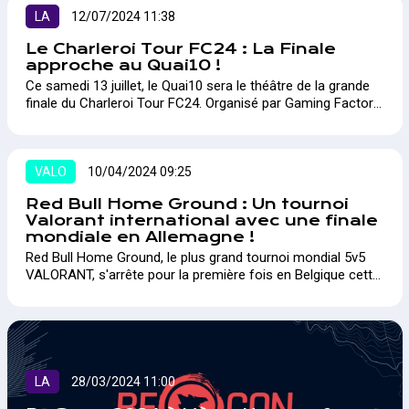
acteurs clés afin de définir ensemble l'orientation future de
la fédération.
LA
12/07/2024 11:38
Le Charleroi Tour FC24 : La Finale
approche au Quai10 !
Ce samedi 13 juillet, le Quai10 sera le théâtre de la grande
finale du Charleroi Tour FC24. Organisé par Gaming Factory
et le Quai10, avec le soutien de la Loterie Nationale, de la
Wallonie et de la Ville de Charleroi, cet événement promet
d'être un moment fort pour tous les amateurs de jeu vidéo.
VALO
10/04/2024 09:25
Red Bull Home Ground : Un tournoi
Valorant international avec une finale
mondiale en Allemagne !
Red Bull Home Ground, le plus grand tournoi mondial 5v5
VALORANT, s'arrête pour la première fois en Belgique cette
année.
LA
28/03/2024 11:00