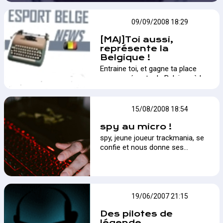
TMN
09/09/2008 18:29
[MAJ]Toi aussi,
représente la
Belgique !
Entraine toi, et gagne ta place
pour représenter la Belgique à la
NC.…
TMN
15/08/2008 18:54
spy au micro !
spy, jeune joueur trackmania, se
confie et nous donne ses
impressions sur l'eswc…
TMN
19/06/2007 21:15
Des pilotes de
légende