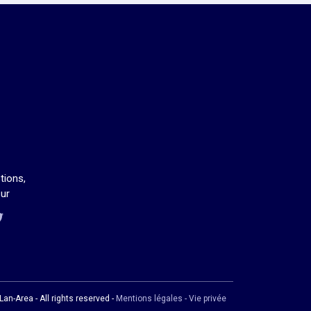
tions,
ur
us sur Twitch
us sur Discord
ous sur Facebook
us sur Twitter
an-Area - All rights reserved -
Mentions légales - Vie privée