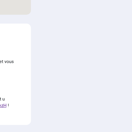
et vous
t u
fezH
!