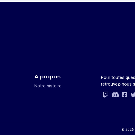
A propos
Pour toutes ques
retrouvez-nous s
Notre histoire
Rejoignez-vo
Rejoignez-vo
Rejoignez-v
Rejoignez-vo
© 2026 L