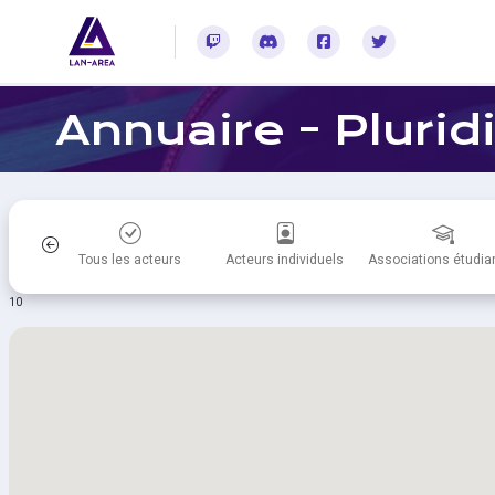
Rejoignez-vous sur Twitch
Rejoignez-vous sur Discord
Rejoignez-vous sur Facebook
Rejoignez-vous sur Twitter
Annuaire - Plurid
itiques
Tous les acteurs
Acteurs individuels
Associations étudia
10