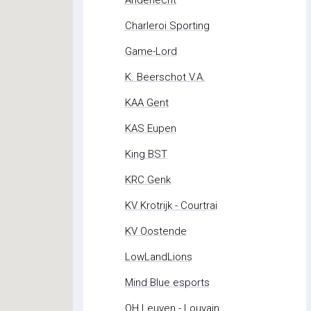
Charleroi Sporting
Game-Lord
K. Beerschot V.A.
KAA Gent
KAS Eupen
King BST
KRC Genk
KV Krotrijk - Courtrai
KV Oostende
LowLandLions
Mind Blue esports
OH Leuven - Louvain