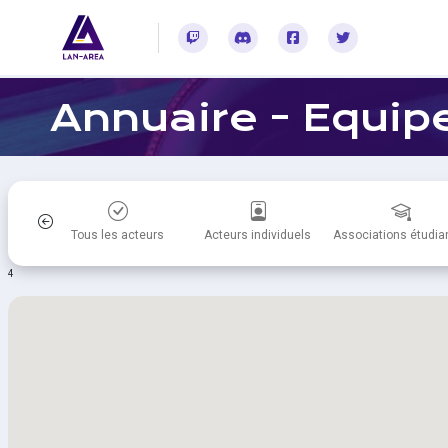
Rejoignez-vous sur Twitch
Rejoignez-vous sur Discord
Rejoignez-vous sur Facebook
Rejoignez-vous sur Twitter
Annuaire - Equip
itiques
Tous les acteurs
Acteurs individuels
Associations étudia
4