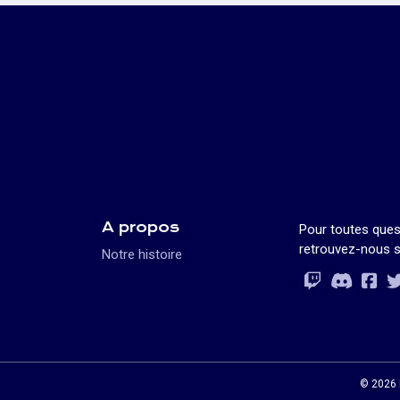
A propos
Pour toutes ques
retrouvez-nous s
Notre histoire
Rejoignez-vo
Rejoignez-vo
Rejoignez-v
Rejoignez-vo
© 2026 L