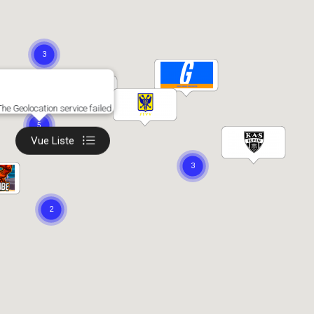
The Geolocation service failed.
Vue Liste