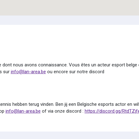
ue dont nous avons connaissance. Vous êtes un acteur esport belge 
s sur
info@lan-area.be
ou encore sur notre discord
nnis hebben terug vinden. Ben jij een Belgische esports actor en wil
 op
info@lan-area.be
of via onze discord :
https://discord.gg/RtdTZj