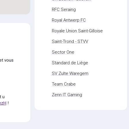
RFC Seraing
Royal Antwerp FC
Royale Union Saint-Gilloise
Saint-Trond - STVV
Sector One
et vous
Standard de Liège
SV Zulte Waregem
Team Crabe
Zenn IT Gaming
t u
fezH
!