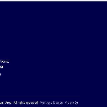
tions,
ur
us sur Twitch
us sur Discord
ous sur Facebook
us sur Twitter
an-Area - All rights reserved -
Mentions légales - Vie privée