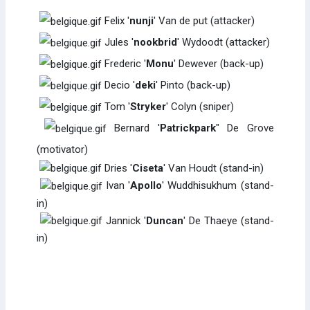
Felix '
nunji
' Van de put (attacker)
Jules '
nookbrid
' Wydoodt (attacker)
Frederic '
Monu
' Dewever (back-up)
Decio '
deki
' Pinto (back-up)
Tom '
Stryker
' Colyn (sniper)
Bernard '
Patrickpark
" De Grove
(motivator)
Dries '
Ciseta
' Van Houdt (stand-in)
Ivan '
Apollo
' Wuddhisukhum (stand-
in)
Jannick '
Duncan
' De Thaeye (stand-
in)