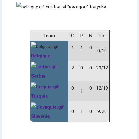
Erik Daniel "
stumper
" Derycke
Team
G
P
N
Pts
1
1
0
0/10
Belgique
2
0
0
29/12
Serbie
0
0
12/19
1
Turquie
0
1
0
9/20
Slovénie