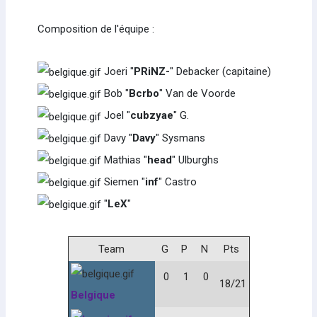
Composition de l'équipe :
Joeri "
PRiNZ-
" Debacker (capitaine)
Bob "
Bcrbo
" Van de Voorde
Joel "
cubzyae
" G.
Davy "
Davy
" Sysmans
Mathias "
head
" Ulburghs
Siemen "
inf
" Castro
"
LeX
"
Team
G
P
N
Pts
0
1
0
18/21
Belgique