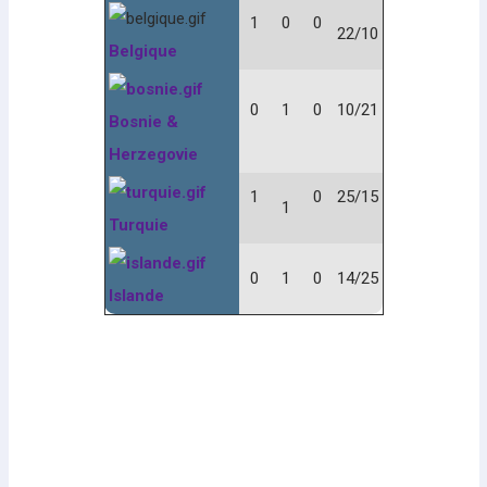
1
0
0
22/10
Belgique
0
1
0
10/21
Bosnie &
Herzegovie
1
0
25/15
1
Turquie
0
1
0
14/25
Islande