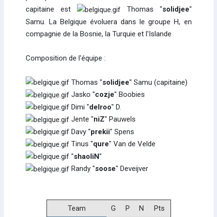
capitaine est
Thomas "
solidjee
"
Samu. La Belgique évoluera dans le groupe H, en
compagnie de la Bosnie, la Turquie et l'Islande
Composition de l'équipe :
Thomas "
solidjee
" Samu (capitaine)
Jasko "
cozje
" Boobies
Dimi "
delroo
" D.
Jente "
niZ
" Pauwels
Davy "
prekii
" Spens
Tinus "
qure
" Van de Velde
"
shaoliN
"
Randy "
soose
" Deveijver
Team
G
P
N
Pts