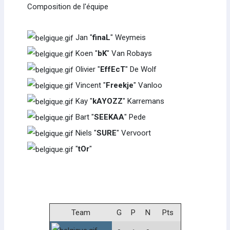
Composition de l'équipe
Jan "
finaL
" Weymeis
Koen "
bK
" Van Robays
Olivier "
EffEcT
" De Wolf
Vincent "
Freekje
" Vanloo
Kay "
kAYOZZ
" Karremans
Bart "
SEEKAA
" Pede
Niels "
SURE
" Vervoort
"
tOr
"
Team
G
P
N
Pts