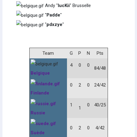
Andy "
lucKii
" Brusselle
"
Padde
"
"
pdxzye
"
Team
G
P
N
Pts
4
0
0
84/48
Belgique
0
2
0
24/42
Finlande
1
0
40/25
1
Russie
0
2
0
4/42
Suède