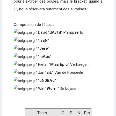
pour s'extirper des poules, mais le bracket, quand à
lui, nous réservera surement des surprises !
Composition de l'équipe :
David "
dAv1d
" Philippaerts
"
isEN
"
"
Jere
"
"
mAus
"
Pieter "
Miss Epic
" Verhaegen
Jan "
siL
" Van de Ponseele
"
uNDEAd
"
Win "
Worm
" De buyser
Team
G
P
N
Pts