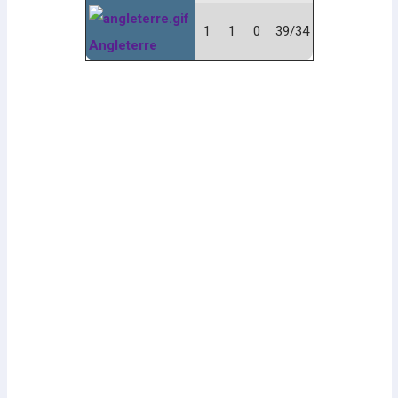
1
1
0
39/34
Angleterre