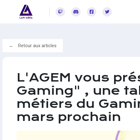
Rejoignez-vous sur Twitch
Rejoignez-vous sur Discord
Rejoignez-vous sur Facebook
Rejoignez-vous sur Twitter
Retour aux articles
L'AGEM vous prés
Gaming" , une ta
métiers du Gaming
mars prochain