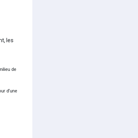
t, les
milieu de
our d’une