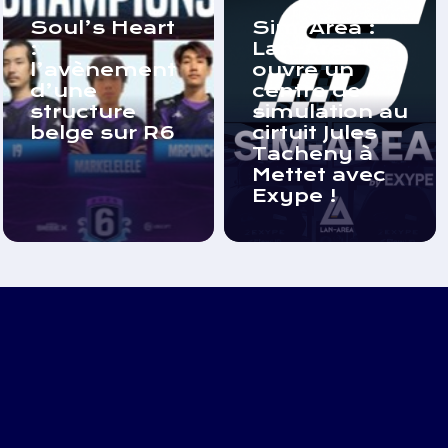
Soul’s Heart
Sim-Area :
:
Lan-Area
l’avènement
ouvre un
d’une
centre de
structure
simulation au
belge sur R6
cirtuit Jules
Tacheny à
Mettet avec
Exype !