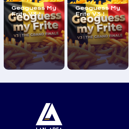
Geoguess My
Geoguess My
Frite V3 !
Frite V3 !