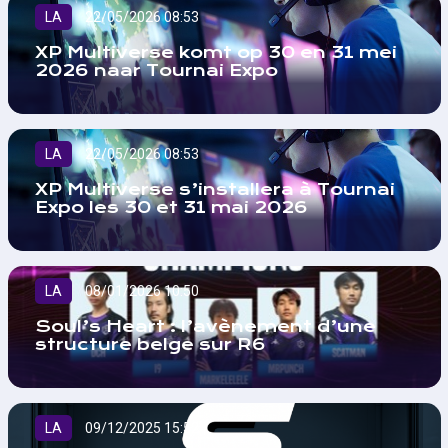
LA
22/05/2026 08:53
XP Multiverse komt op 30 en 31 mei
2026 naar Tournai Expo
LA
22/05/2026 08:53
XP Multiverse s’installera à Tournai
Expo les 30 et 31 mai 2026
LA
08/01/2026 10:50
Soul’s Heart : l’avènement d’une
structure belge sur R6
LA
09/12/2025 15:52