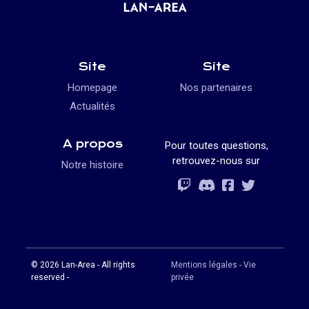
Site
Site
Homepage
Nos partenaires
Actualités
A propos
Pour toutes questions,
retrouvez-nous sur
Notre histoire
Rejoignez-vous
Rejoignez-vous
Rejoignez-vou
Rejoignez-vous
© 2026 Lan-Area - All rights
Mentions légales - Vie
reserved -
privée