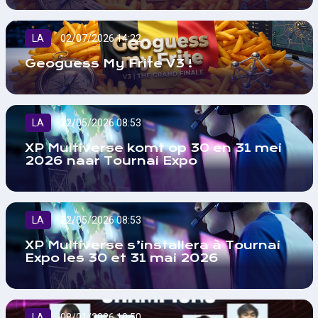
LA
02/07/2026 14:22
Geoguess My Frite V3 !
LA
22/05/2026 08:53
XP Multiverse komt op 30 en 31 mei
2026 naar Tournai Expo
LA
22/05/2026 08:53
XP Multiverse s’installera à Tournai
Expo les 30 et 31 mai 2026
LA
08/01/2026 10:50