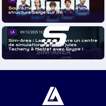
Soul’s Heart : l’avènement d’une
structure belge sur R6
LA
09/12/2025 15:52
Sim-Area : Lan-Area ouvre un centre
de simulation au cirtuit Jules
Tacheny à Mettet avec Exype !