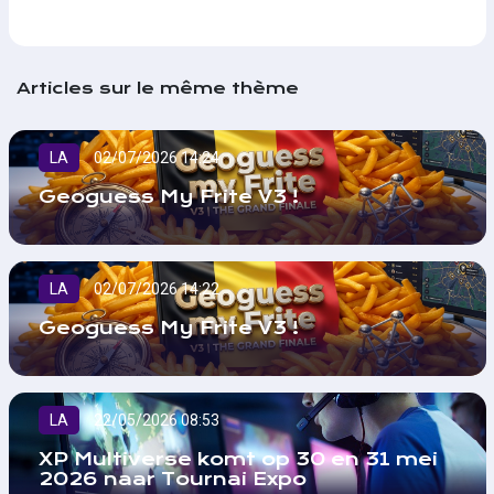
Articles sur le même thème
LA
02/07/2026 14:24
Geoguess My Frite V3 !
LA
02/07/2026 14:22
Geoguess My Frite V3 !
LA
22/05/2026 08:53
XP Multiverse komt op 30 en 31 mei
2026 naar Tournai Expo