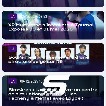
LA
22/05/2026 08:53
XP Multiverse s’installera à Tournai
Expo les 30 et 31 mai 2026
LA
08/01/2026 10:50
Soul’s Heart : l’avènement d’une
structure belge sur R6
LA
09/12/2025 15:52
Sim-Area : Lan-Area ouvre un centre
de simulation au cirtuit Jules
Tacheny à Mettet avec Exype !