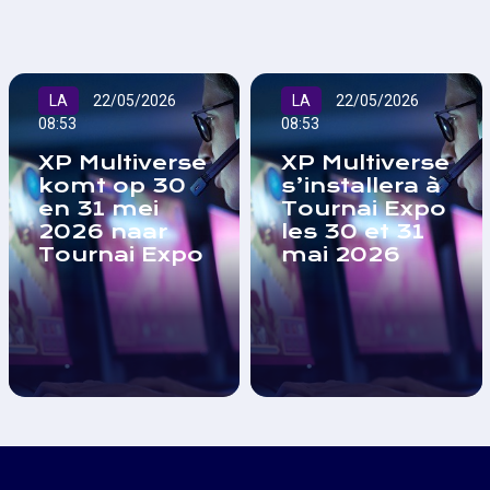
LA
22/05/2026
LA
22/05/2026
08:53
08:53
XP Multiverse
XP Multiverse
komt op 30
s’installera à
en 31 mei
Tournai Expo
2026 naar
les 30 et 31
Tournai Expo
mai 2026