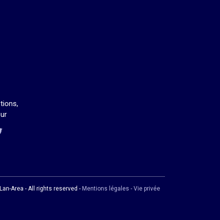
tions,
ur
us sur Twitch
us sur Discord
ous sur Facebook
us sur Twitter
an-Area - All rights reserved -
Mentions légales - Vie privée