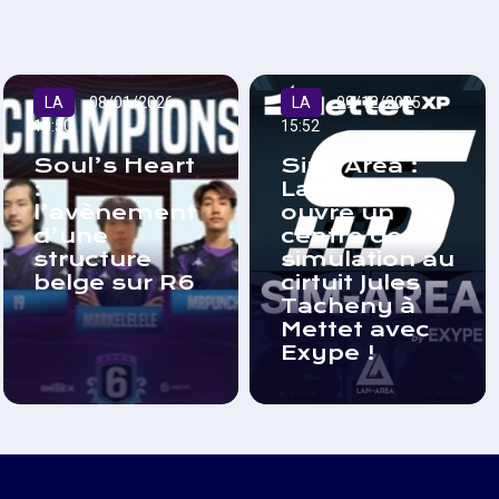
LA
08/01/2026
LA
09/12/2025
10:50
15:52
Soul’s Heart
Sim-Area :
:
Lan-Area
l’avènement
ouvre un
d’une
centre de
structure
simulation au
belge sur R6
cirtuit Jules
Tacheny à
Mettet avec
Exype !