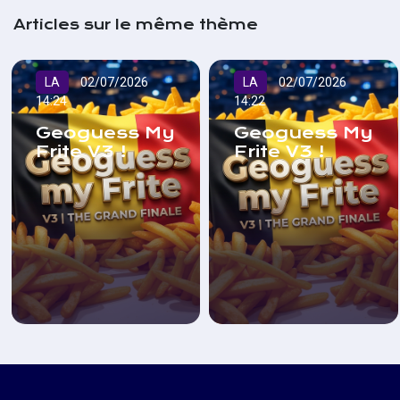
Articles sur le même thème
LA
02/07/2026
LA
02/07/2026
14:24
14:22
Geoguess My
Geoguess My
Frite V3 !
Frite V3 !