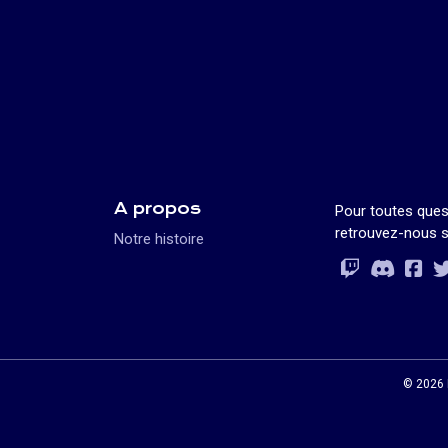
A propos
Pour toutes ques
retrouvez-nous s
Notre histoire
Rejoignez-vo
Rejoignez-vo
Rejoignez-v
Rejoignez-vo
© 2026 L