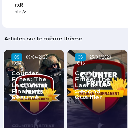
rxR
<br />
Articles sur le même thème
CS
09/04/2023
CS
25/03/2023
10:04
16:16
Counter-
Counter-
Frites: The
Frites: The
Last Of Us!
Last of Us -
Finale et
Second
Résumé
Qualifier