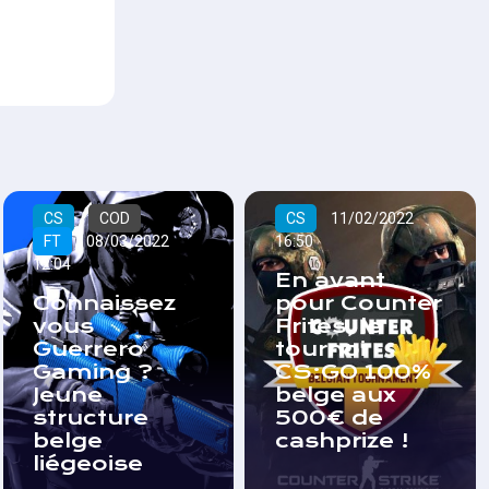
CS
COD
CS
11/02/2022
FT
08/03/2022
16:50
12:04
En avant
Connaissez
pour Counter
vous
Frites, le
Guerrero
tournoi
Gaming ?
CS:GO 100%
Jeune
belge aux
structure
500€ de
belge
cashprize !
liégeoise