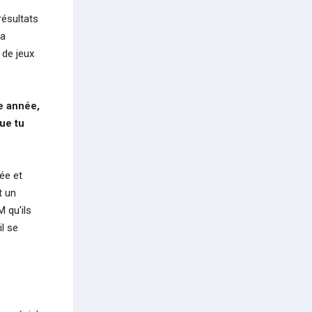
résultats
va
 de jeux
e année,
ue tu
ée et
t un
M qu'ils
l se