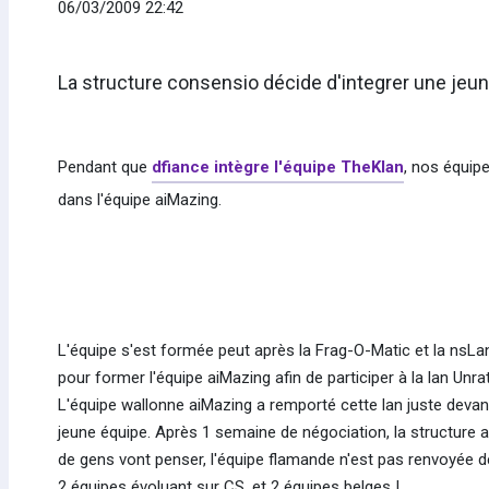
06/03/2009 22:42
La structure consensio décide d'integrer une jeu
Pendant que
dfiance intègre l'équipe TheKlan
, nos équip
dans l'équipe aiMazing.
L'équipe s'est formée peut après la Frag-O-Matic et la nsLa
pour former l'équipe aiMazing afin de participer à la lan Unra
L'équipe wallonne aiMazing a remporté cette lan juste devant 
jeune équipe. Après 1 semaine de négociation, la structure 
de gens vont penser, l'équipe flamande n'est pas renvoyée de 
2 équipes évoluant sur CS, et 2 équipes belges !