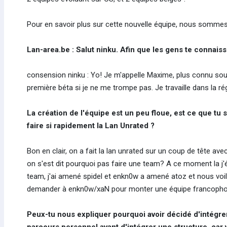
Pour en savoir plus sur cette nouvelle équipe, nous sommes a
Lan-area.be : Salut ninku. Afin que les gens te connais
consension ninku : Yo! Je m'appelle Maxime, plus connu sous l
première béta si je ne me trompe pas. Je travaille dans la régi
La création de l'équipe est un peu floue, est ce que t
faire si rapidement la Lan Unrated ?
Bon en clair, on a fait la lan unrated sur un coup de tête avec
on s'est dit pourquoi pas faire une team? A ce moment la j'é
team, j'ai amené spidel et enkn0w a amené atoz et nous voila
demander à enkn0w/xaN pour monter une équipe francophon
Peux-tu nous expliquer pourquoi avoir décidé d'intégrer