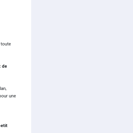
 toute
t de
lan,
 pour une
etit