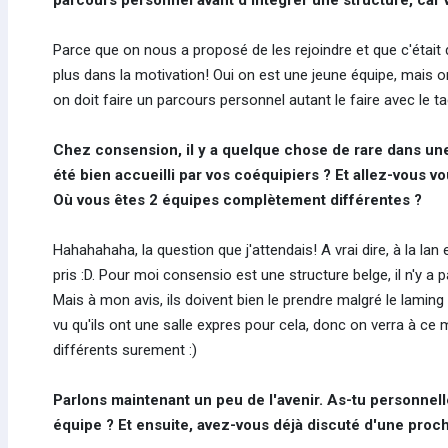
parcours personnel avant d'intégrer une structure, ca
Parce que on nous a proposé de les rejoindre et que c'était d
plus dans la motivation! Oui on est une jeune équipe, mais on
on doit faire un parcours personnel autant le faire avec le t
Chez consension, il y a quelque chose de rare dans une
été bien accueilli par vos coéquipiers ? Et allez-vous 
Où vous êtes 2 équipes complètement différentes ?
Hahahahaha, la question que j'attendais! A vrai dire, à la lan
pris :D. Pour moi consensio est une structure belge, il n'y a
Mais à mon avis, ils doivent bien le prendre malgré le lami
vu qu'ils ont une salle expres pour cela, donc on verra à ce 
différents surement :)
Parlons maintenant un peu de l'avenir. As-tu personnell
équipe ? Et ensuite, avez-vous déjà discuté d'une proch