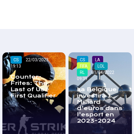
CS
22/03/2023
CS
LA
19:13
FIFA
LOL
RL
01/04/2022
Counter-
09:39
Frites: The
Last of Us -
La Belgique
First Qualifier
investira 1
Milliard
d'euros dans
l'esport en
2023-2024