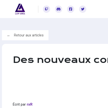
Rejoignez-vous sur Twitch
Rejoignez-vous sur Discord
Rejoignez-vous sur Facebook
Rejoignez-vous sur Twitter
Retour aux articles
Des nouveaux co
Écrit par
rxR