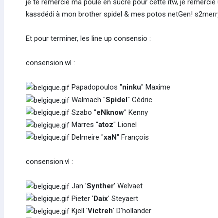
je te remercie ma poule en sucre pour cette itw, je remercie
kassdédi à mon brother spidel & mes potos netGen! s2merry 
Et pour terminer, les line up consensio :
consension.wl :
Papadopoulos "
ninku
" Maxime
Walmach "
Spidel
" Cédric
Szabo "
eNknow
" Kenny
Marres "
atoz
" Lionel
Delmeire "
xaN
" François
consension.vl :
Jan '
Synther
' Welvaet
Pieter '
Daix
' Steyaert
Kjell '
Victreh
' D'hollander