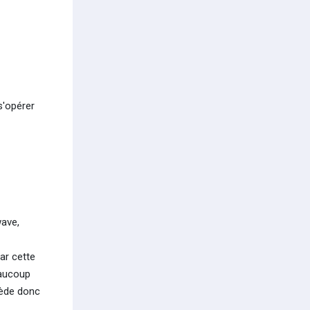
s'opérer
wave,
ar cette
eaucoup
sède donc