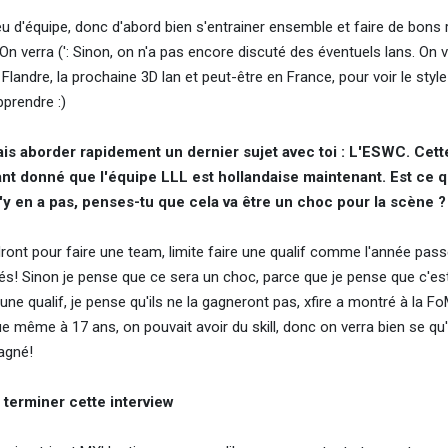
eu d'équipe, donc d'abord bien s'entrainer ensemble et faire de bons 
? On verra (': Sinon, on n'a pas encore discuté des éventuels lans. On 
ndre, la prochaine 3D lan et peut-être en France, pour voir le style
pprendre :)
ais aborder rapidement un dernier sujet avec toi : L'ESWC. Cett
tant donné que l'équipe LLL est hollandaise maintenant. Est ce q
 n'y en a pas, penses-tu que cela va être un choc pour la scène ?
t pour faire une team, limite faire une qualif comme l'année pass
yés! Sinon je pense que ce sera un choc, parce que je pense que c'es
une qualif, je pense qu'ils ne la gagneront pas, xfire a montré à la Fo
e même à 17 ans, on pouvait avoir du skill, donc on verra bien se qu'i
agné!
r terminer cette interview