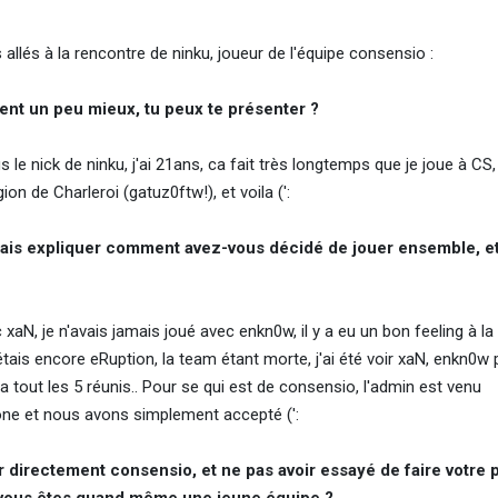
llés à la rencontre de ninku, joueur de l'équipe consensio :
sent un peu mieux, tu peux te présenter ?
e nick de ninku, j'ai 21ans, ca fait très longtemps que je joue à CS,
on de Charleroi (gatuz0ftw!), et voila (':
u sais expliquer comment avez-vous décidé de jouer ensemble, e
 xaN, je n'avais jamais joué avec enkn0w, il y a eu un bon feeling à la 
tais encore eRuption, la team étant morte, j'ai été voir xaN, enkn0w
 tout les 5 réunis.. Pour se qui est de consensio, l'admin est venu
e et nous avons simplement accepté (':
 directement consensio, et ne pas avoir essayé de faire votre p