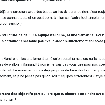
r vous êtes quand même une jeune équipe ?
éjà une structure avec des bases au lieu de partir de rien, c'est touj
 se connait tous, et on peut compter l'un sur l'autre tout simplement
ag consensio :)
 structure belge : une équipe wallonne, et une flamande. Avez
vous entrainer ensemble pour vous aider mutuellement dans vos 
 en Flandre, on les a tellement lamé qu'on aurait jamais cru qu'ils nou
 pas de wallon ni flamand! Sinon je ne sais pas vous dire pour nos coé
ng intensif! Le manager nous a déjà proposé de faire des bootcamps 
moment, et je ne pense pas qu'on soit 2 équipes différentes! 2 style 
ement des objectifs particuliers que tu aimerais atteindre avec
aine lan ?