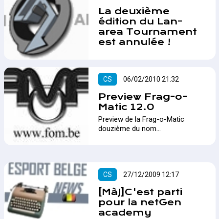
Lan-Area à partir de ce lundi 20
La deuxième
Septembre dès 18h !…
édition du Lan-
area Tournament
est annulée !
2ième édition du tournoi
organisé par Lan-area, en
partenariat avec Qpad, ServArea
CS
06/02/2010 21:32
et Hebergeons.be…
Preview Frag-o-
Matic 12.0
Preview de la Frag-o-Matic
douzième du nom…
CS
27/12/2009 12:17
[MàJ]C'est parti
pour la netGen
academy