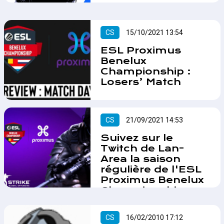
Présentation de Guerrero
Gaming, une jeune structure
belge présente sur plusieurs jeux
CS
15/10/2021 13:54
tels que CS:GO, COD, FTN et F1.…
ESL Proximus
Benelux
Championship :
Losers’ Match
La Quatrième journée de l’Esl
Proximus Benelux Championship
avec les Losers’ Match.…
CS
21/09/2021 14:53
Suivez sur le
Twitch de Lan-
Area la saison
régulière de l'ESL
Proximus Benelux
Championship
Suivez la saison régulière de
l'ESL Proximus Benelux
CS
16/02/2010 17:12
Championship sur le Twitch de