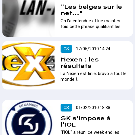
"Les belges sur le
net..."
On l'a entendue et lue maintes
fois cette phrase qualifiant les
joueurs belges de pas clean.
Même avec des prestations
honorables en LAN ce week-end,
CS
17/05/2010 14:24
et avec des victoires
concluantes sur internet lors de
Nexen : les
tournois officiels, le belge reste
résultats
la cible des soupçons du
français. Jettons un coup d'oeil
La Nexen est finie; bravo à tout le
sur les motivations qui poussent
monde !…
le français à nous haïr !…
CS
01/02/2010 18:38
SK s'impose à
l'IOL
"l'IOL" a réuni ce week end les