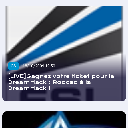
CS
18/10/2009 19:50
[LIVE]Gagnez votre ticket pour la
DreamHack : Rodcad à la
DreamHack !