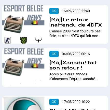
CS
16/09/2009 22:40
[MàJ]Le retour
inattendu de 4DFX
L'année 2009 n'est toujours pas
finie, et c'est 4DFX qui fait son
grand retour !…
CS
04/08/2009 00:16
[MàJ]Xanadu! fait
son retour !
Après plusieurs années
d'absences, l'équipe xanadu!
revient sur le devant de la
scène…
CS
17/05/2009 10:22