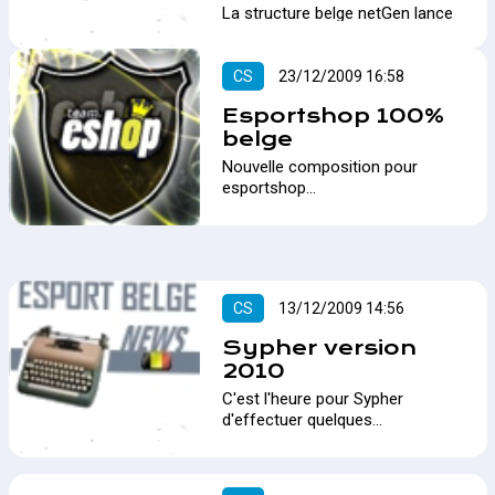
La structure belge netGen lance
aujourd'hui un tournoi spécial sur
CS 1.6.…
CS
23/12/2009 16:58
Esportshop 100%
belge
Nouvelle composition pour
esportshop…
CS
13/12/2009 14:56
Sypher version
2010
C'est l'heure pour Sypher
d'effectuer quelques
changements dans sa
composition…