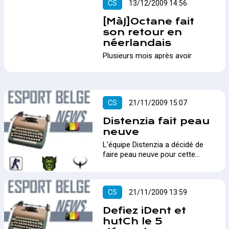
CS
13/12/2009 14:56
[MàJ]Octane fait
son retour en
néerlandais
Plusieurs mois après avoir
sombré, octane décide de faire
son retour avec une line up
inattendue.…
CS
21/11/2009 15:07
Distenzia fait peau
neuve
L'équipe Distenzia a décidé de
faire peau neuve pour cette
nouvelle saison..…
CS
21/11/2009 13:59
Defiez iDent et
hutCh le 5