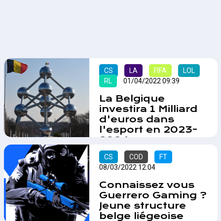
CS
LA
FIFA
LOL
RL
01/04/2022 09:39
La Belgique
investira 1 Milliard
d'euros dans
l'esport en 2023-
2024
L'information circule dans toute
CS
COD
FT
la presse esport spécialisée
08/03/2022 12:04
belge ce matin suite à la
découverte d'une note
Connaissez vous
ministérielle sur le sujet, la
Guerrero Gaming ?
Belgique devrait revoir ses
Jeune structure
priorités en matière d'esport à
belge liégeoise
partir de 2023.…