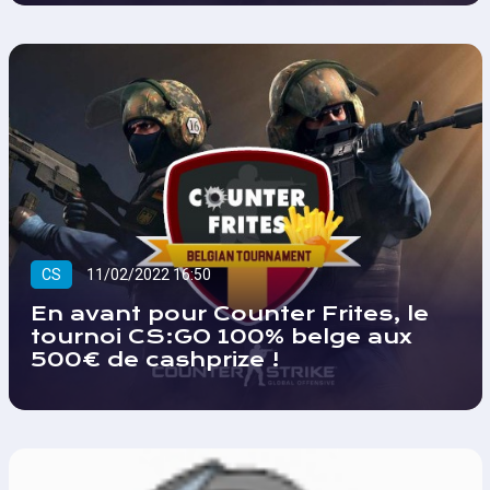
CS
11/02/2022 16:50
En avant pour Counter Frites, le
tournoi CS:GO 100% belge aux
500€ de cashprize !