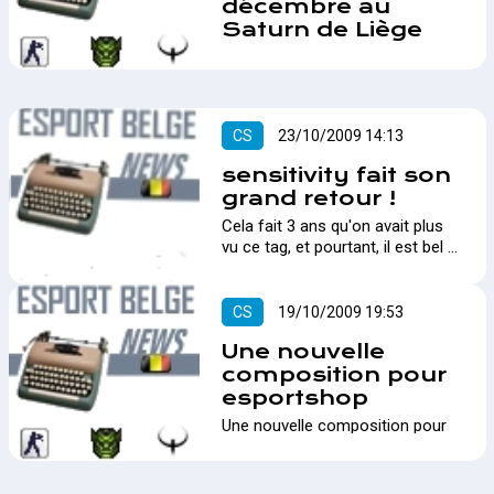
décembre au
Saturn de Liège
1 Sypher et 1 ex-Sypher seront
présent au Saturn, dans la Média
Cité de Liège, le 5 décembre…
CS
23/10/2009 14:13
sensitivity fait son
grand retour !
Cela fait 3 ans qu'on avait plus
vu ce tag, et pourtant, il est bel et
bien de retour !…
CS
19/10/2009 19:53
Une nouvelle
composition pour
esportshop
Une nouvelle composition pour
l'équipe esportshop…