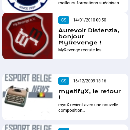
meilleurs formations suédoises
ainsi que quelques formations
européennes…
CS
14/01/2010 00:50
Aurevoir Distenzia,
bonjour
MyRevenge !
MyRevenge recrute les
Distenzia…
CS
16/12/2009 18:16
mystifyX, le retour
!
mysX revient avec une nouvelle
composition…