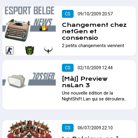
CS
09/10/2009 20:57
Changement chez
netGen et
consensio
2 petits changements viennent
montrer leur nez chez netGen et
consensio…
CS
02/10/2009 12:44
[MàJ] Preview
nsLan 3
Une nouvelle édition de la
NightShift Lan qui se déroulera
du 2 au 4 octobre…
CS
06/07/2009 22:10