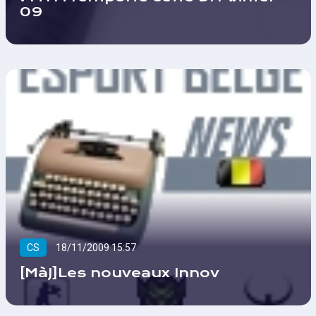
09
CS
18/11/2009 15:57
[MàJ]Les nouveaux Innov