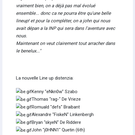
vraiment bien, on a déjà pas mal évolué
ensemble... donc ca ne pourra être qu'une belle
lineup! et pour la compléter, on a john qui nous
avait dépan a la INP qui sera dans l'aventure avec
nous.
Maintenant on veut clairement tout arracher dans
le benelux..."
La nouvelle Line up distenzia:
Kenny "eNkn0w" Szabo
Thomas "rag-" De Vrieze
Romuald "defs" Braibant
Alexandre "FiskeN" Linkenbergh
Bryan "skyeN" De Riddere
John "j0HNN1" Quetin (6th)