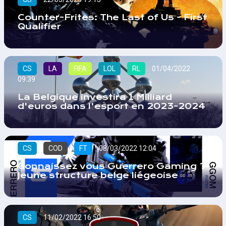
Counter-Frites: The Last of Us - First
Qualifier
CS
LA
FIFA
LOL
RL
01/04/2022
09:39
La Belgique investira 1 Milliard
d'euros dans l'esport en 2023-2024
CS
COD
FT
08/03/2022 12:04
Connaissez vous Guerrero Gaming ?
Jeune structure belge liégeoise
CS
11/02/2022 16:50