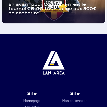
En avant pour Counter Frites, le
tournoi CS:GO 100% belge aux 500€
de cashprize !
Site
Site
Homepage
Nos partenaires