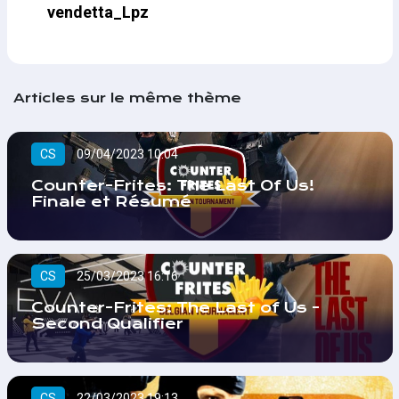
vendetta_Lpz
Articles sur le même thème
CS
09/04/2023 10:04
Counter-Frites: The Last Of Us!
Finale et Résumé
CS
25/03/2023 16:16
Counter-Frites: The Last of Us -
Second Qualifier
CS
22/03/2023 19:13