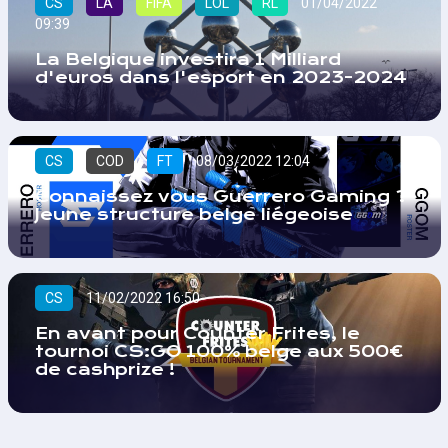
CS
LA
FIFA
LOL
RL
01/04/2022
09:39
La Belgique investira 1 Milliard
d'euros dans l'esport en 2023-2024
CS
COD
FT
08/03/2022 12:04
Connaissez vous Guerrero Gaming ?
Jeune structure belge liégeoise
CS
11/02/2022 16:50
En avant pour Counter Frites, le
tournoi CS:GO 100% belge aux 500€
de cashprize !