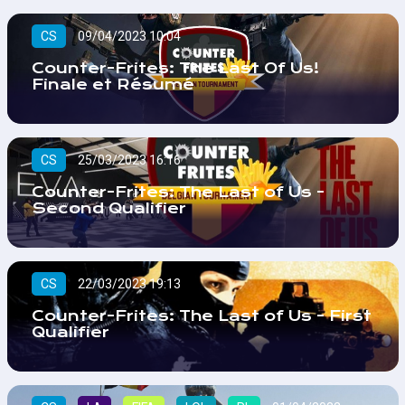
CS
09/04/2023 10:04
Counter-Frites: The Last Of Us!
Finale et Résumé
CS
25/03/2023 16:16
Counter-Frites: The Last of Us -
Second Qualifier
CS
22/03/2023 19:13
Counter-Frites: The Last of Us - First
Qualifier