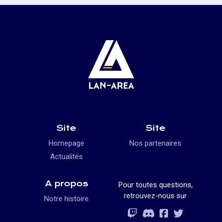
Site
Site
Homepage
Nos partenaires
Actualités
A propos
Pour toutes questions,
retrouvez-nous sur
Notre histoire
Rejoignez-vous
Rejoignez-vous
Rejoignez-vou
Rejoignez-vous