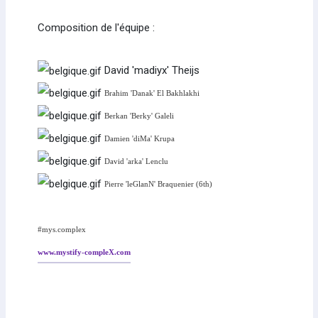
Composition de l'équipe :
David 'madiyx' Theijs
Brahim 'Danak'
El Bakhlakhi
Berkan 'Berky'
Galeli
Damien 'diMa'
Krupa
David 'arka'
Lenclu
Pierre 'leGlanN'
Braquenier (6th)
#mys.complex
www.mystify-compleX.com