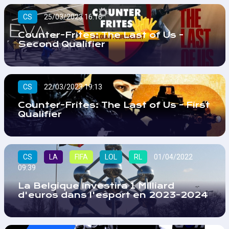
CS
25/03/2023 16:16
Counter-Frites: The Last of Us -
Second Qualifier
CS
22/03/2023 19:13
Counter-Frites: The Last of Us - First
Qualifier
CS
LA
FIFA
LOL
RL
01/04/2022
09:39
La Belgique investira 1 Milliard
d'euros dans l'esport en 2023-2024