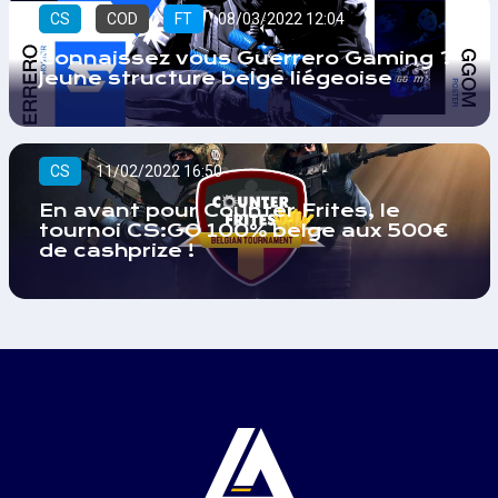
CS
COD
FT
08/03/2022 12:04
Connaissez vous Guerrero Gaming ?
Jeune structure belge liégeoise
CS
11/02/2022 16:50
En avant pour Counter Frites, le
tournoi CS:GO 100% belge aux 500€
de cashprize !