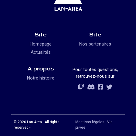
Site
Site
Homepage
Nos partenaires
Actualités
A propos
Pour toutes questions,
retrouvez-nous sur
Notre histoire
Rejoignez-vous
Rejoignez-vous
Rejoignez-vou
Rejoignez-vous
© 2026 Lan-Area - All rights
Mentions légales - Vie
reserved -
privée