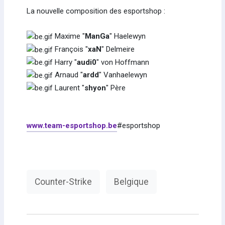
La nouvelle composition des esportshop :
Maxime "
ManGa
" Haelewyn
François "
xaN
" Delmeire
Harry "
audi0
" von Hoffmann
Arnaud "
ardd
" Vanhaelewyn
Laurent "
shyon
" Père
www.team-esportshop.be
#esportshop
Counter-Strike
Belgique