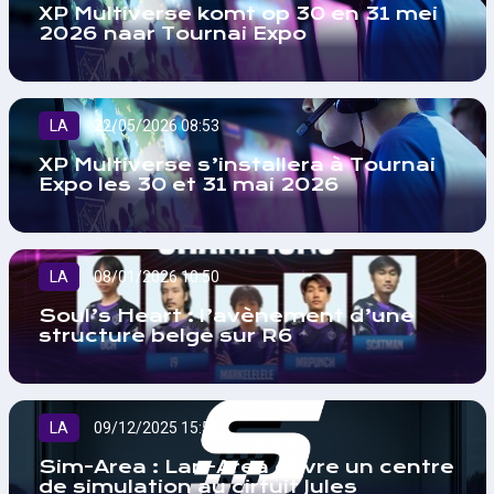
XP Multiverse komt op 30 en 31 mei
2026 naar Tournai Expo
LA
22/05/2026 08:53
XP Multiverse s’installera à Tournai
Expo les 30 et 31 mai 2026
LA
08/01/2026 10:50
Soul’s Heart : l’avènement d’une
structure belge sur R6
LA
09/12/2025 15:52
Sim-Area : Lan-Area ouvre un centre
de simulation au cirtuit Jules