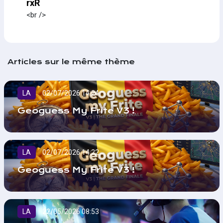
rxR
<br />
Articles sur le même thème
LA
02/07/2026 14:24
Geoguess My Frite V3 !
LA
02/07/2026 14:22
Geoguess My Frite V3 !
LA
22/05/2026 08:53