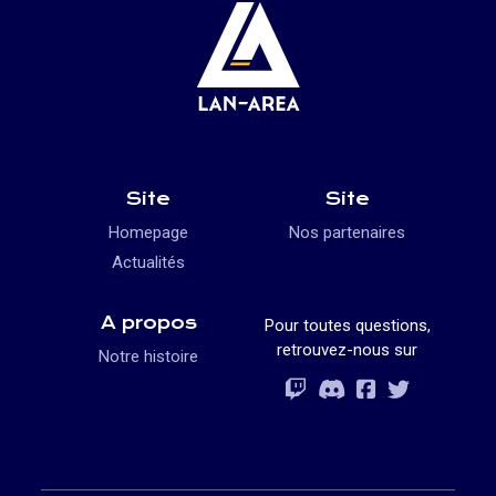
Site
Site
Homepage
Nos partenaires
Actualités
A propos
Pour toutes questions,
retrouvez-nous sur
Notre histoire
Rejoignez-vous
Rejoignez-vous
Rejoignez-vou
Rejoignez-vous