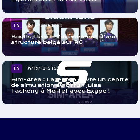
LA
08/01/2026 10:50
Soul’s Heart : l’avènement d’une
structure belge sur R6
LA
09/12/2025 15:52
Sim-Area : Lan-Area ouvre un centre
de simulation au cirtuit Jules
Tacheny à Mettet avec Exype !