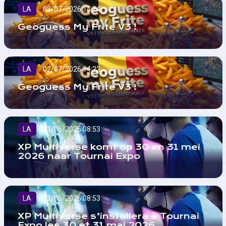
LA
02/07/2026 14:24
Geoguess My Frite V3 !
LA
02/07/2026 14:22
Geoguess My Frite V3 !
LA
22/05/2026 08:53
XP Multiverse komt op 30 en 31 mei
2026 naar Tournai Expo
LA
22/05/2026 08:53
XP Multiverse s’installera à Tournai
Expo les 30 et 31 mai 2026