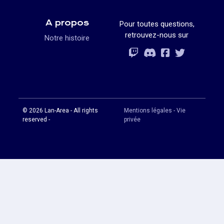
A propos
Pour toutes questions,
retrouvez-nous sur
Notre histoire
Rejoignez-vous
Rejoignez-vous
Rejoignez-vou
Rejoignez-vous
© 2026 Lan-Area - All rights
Mentions légales - Vie
reserved -
privée