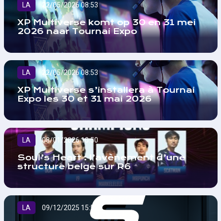
LA
22/05/2026 08:53
XP Multiverse komt op 30 en 31 mei
2026 naar Tournai Expo
LA
22/05/2026 08:53
XP Multiverse s’installera à Tournai
Expo les 30 et 31 mai 2026
LA
08/01/2026 10:50
Soul’s Heart : l’avènement d’une
structure belge sur R6
LA
09/12/2025 15:52