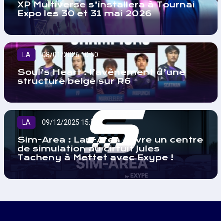
XP Multiverse s’installera à Tournai
Expo les 30 et 31 mai 2026
LA
08/01/2026 10:50
Soul’s Heart : l’avènement d’une
structure belge sur R6
LA
09/12/2025 15:52
Sim-Area : Lan-Area ouvre un centre
de simulation au cirtuit Jules
Tacheny à Mettet avec Exype !