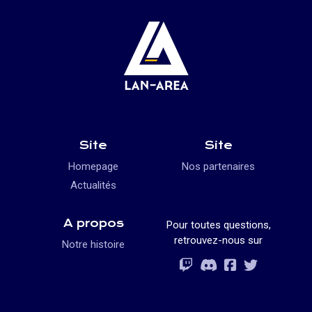
Site
Site
Homepage
Nos partenaires
Actualités
A propos
Pour toutes questions,
retrouvez-nous sur
Notre histoire
Rejoignez-vous
Rejoignez-vous
Rejoignez-vou
Rejoignez-vous