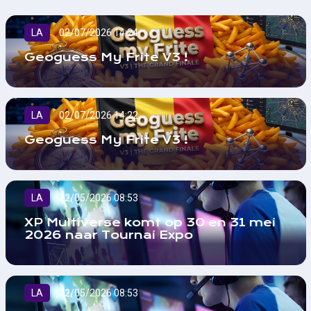
LA
02/07/2026 14:24
Geoguess My Frite V3 !
LA
02/07/2026 14:22
Geoguess My Frite V3 !
LA
22/05/2026 08:53
XP Multiverse komt op 30 en 31 mei
2026 naar Tournai Expo
LA
22/05/2026 08:53