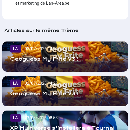
et marketing de Lan-Area.be
Articles sur le même thème
LA
02/07/2026 14:24
Geoguess My Frite V3 !
LA
02/07/2026 14:22
Geoguess My Frite V3 !
LA
22/05/2026 08:53
XP Multiverse s’installera à Tournai