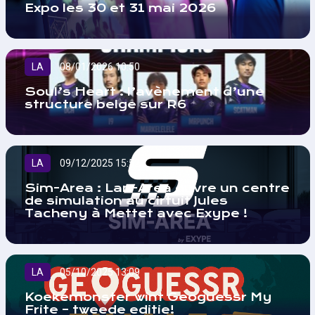
Expo les 30 et 31 mai 2026
LA
08/01/2026 10:50
Soul’s Heart : l’avènement d’une
structure belge sur R6
LA
09/12/2025 15:52
Sim-Area : Lan-Area ouvre un centre
de simulation au cirtuit Jules
Tacheny à Mettet avec Exype !
LA
05/10/2025 13:09
Koekemonster wint Geoguessr My
Frite – tweede editie!