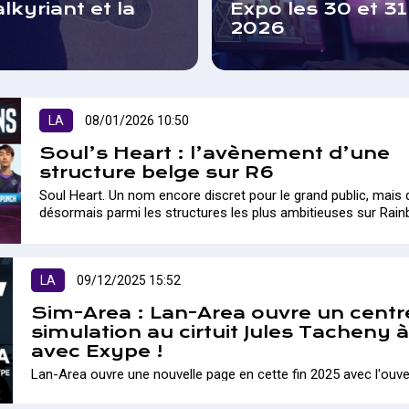
lkyriant et la
Expo les 30 et 3
2026
LA
08/01/2026 10:50
Soul’s Heart : l’avènement d’une
structure belge sur R6
Soul Heart. Un nom encore discret pour le grand public, mais 
désormais parmi les structures les plus ambitieuses sur Rai
Siege. A...
LA
09/12/2025 15:52
Sim-Area : Lan-Area ouvre un centr
simulation au cirtuit Jules Tacheny 
avec Exype !
Lan-Area ouvre une nouvelle page en cette fin 2025 avec l'ouve
tout nouveau centre de simulation au Circuit Jules Tacheny à M