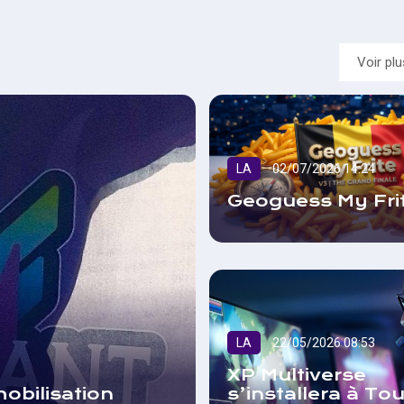
Voir pl
LA
02/07/2026 14:24
Geoguess My Frit
LA
22/05/2026 08:53
XP Multiverse
obilisation
s’installera à Tou