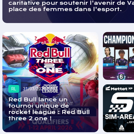
caritative pour soutenir l'avenir de Va
place des femmes dans l'esport.
RL
31/03/2026 23:51
Red Bull lance un
tournoi unique de
rocket league : Red Bull
three 2 one !