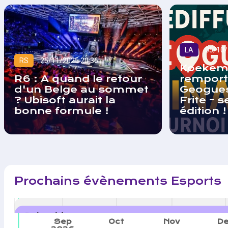
LA
05/10/
RS
25/11/2025 20:36
Koekem
R6 : A quand le retour
remport
d'un Belge au sommet
Geogue
? Ubisoft aurait la
Frite - 
bonne formule !
édition !
Prochains évènements Esports
Calendrier
Sep
Oct
Nov
D