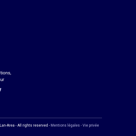
tions,
ur
us sur Twitch
us sur Discord
ous sur Facebook
us sur Twitter
an-Area - All rights reserved -
Mentions légales - Vie privée