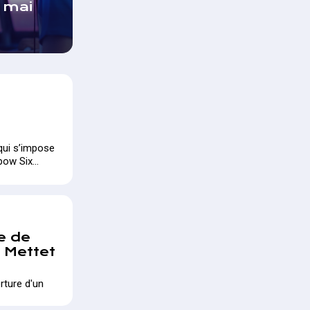
1 mai
qui s’impose
nbow Six
e de
à Mettet
rture d'un
ettet !