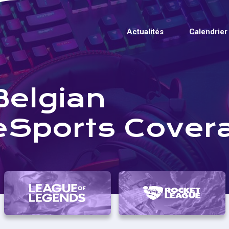
Actualités
Calendrier
Belgian
eSports Cover
ok
tter