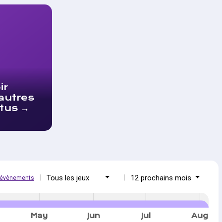
ir
autres
tus
Tous les jeux
12 prochains mois
s évènements
May
Jun
Jul
Aug