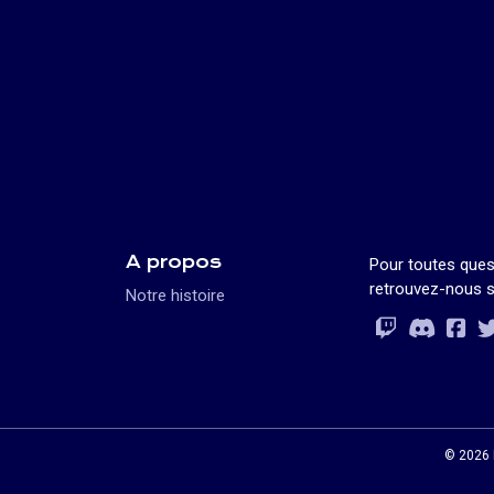
A propos
Pour toutes ques
retrouvez-nous s
Notre histoire
Rejoignez-vo
Rejoignez-vo
Rejoignez-v
Rejoignez-vo
© 2026 L