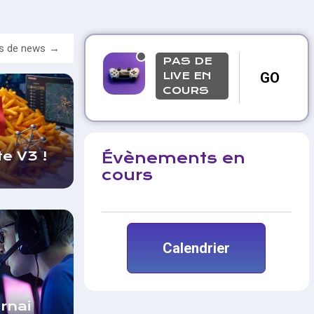
us de news
PAS DE
LIVE EN
GO
COURS
e V3 !
Évènements en
cours
Calendrier
rnai