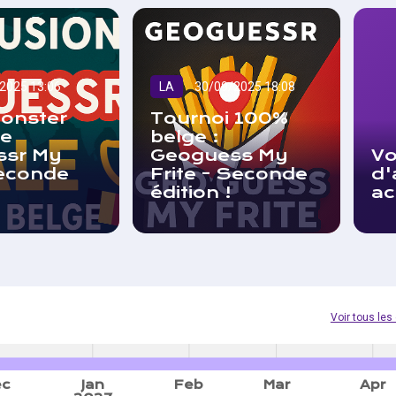
2025 13:06
LA
30/09/2025 18:08
onster
Tournoi 100%
e
belge :
ssr My
Geoguess My
Vo
seconde
Frite - Seconde
d'
édition !
ac
Voir tous le
ec
Jan
Feb
Mar
Apr