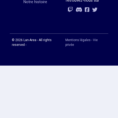
retrouvez-nous sur
Notre histoire
Rejoignez-vous
Rejoignez-vous
Rejoignez-vou
Rejoignez-vous
© 2026 Lan-Area - All rights
Mentions légales - Vie
reserved -
privée