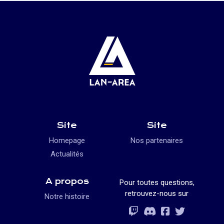
Site
Site
Homepage
Nos partenaires
Actualités
A propos
Pour toutes questions,
retrouvez-nous sur
Notre histoire
Rejoignez-vous
Rejoignez-vous
Rejoignez-vou
Rejoignez-vous