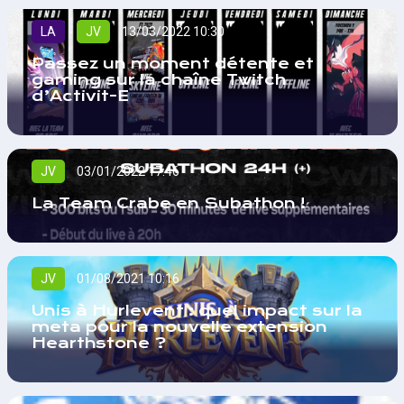
LA
JV
13/03/2022 10:30
Passez un moment détente et
gaming sur la chaîne Twitch
d’Activit-E
JV
03/01/2022 17:46
La Team Crabe en Subathon !
JV
01/08/2021 10:16
Unis à Hurlevent : quel impact sur la
meta pour la nouvelle extension
Hearthstone ?