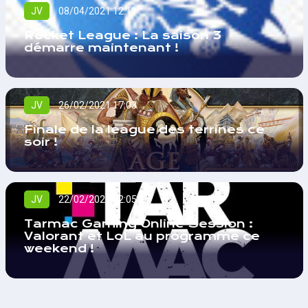
JV
08/04/2021 12:11
Rocket League : La saison 3
démarre maintenant !
JV
26/02/2021 17:03
Finale de la league des terrines ce
soir !
JV
22/02/2021 22:05
Tarmac Gaming Online Session :
Valorant et LoL au programme ce
weekend !