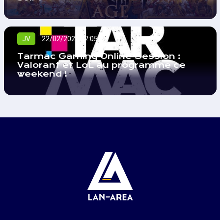
JV
22/02/2021 22:05
Tarmac Gaming Online Session :
Valorant et LoL au programme ce
weekend !