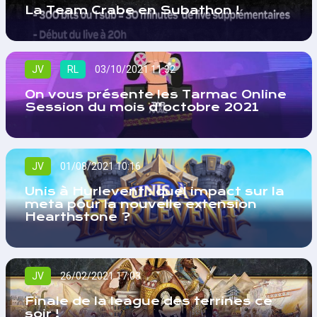
La Team Crabe en Subathon !
JV
RL
03/10/2021 11:32
On vous présente les Tarmac Online
Session du mois d'octobre 2021
JV
01/08/2021 10:16
Unis à Hurlevent : quel impact sur la
meta pour la nouvelle extension
Hearthstone ?
JV
26/02/2021 17:03
Finale de la league des terrines ce
soir !