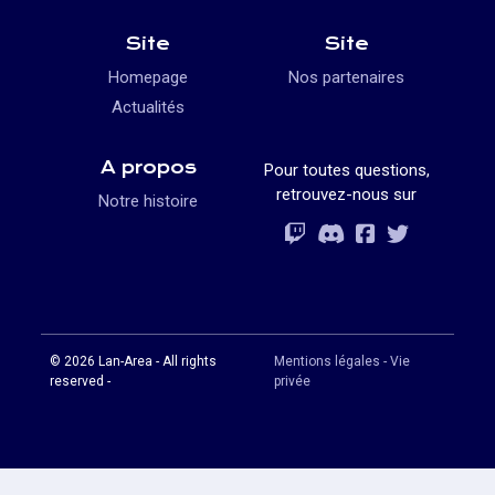
Site
Site
Homepage
Nos partenaires
Actualités
A propos
Pour toutes questions,
retrouvez-nous sur
Notre histoire
Rejoignez-vous
Rejoignez-vous
Rejoignez-vou
Rejoignez-vous
© 2026 Lan-Area - All rights
Mentions légales - Vie
reserved -
privée