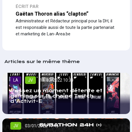
ÉCRIT PAR
Gaëtan Thoron alias “clapton”
Administrateur et Rédacteur principal pour la DH, il
est responsable aussi de toute la partie partenariat
et marketing de Lan-Area.be
Articles sur le même thème
LA
JV
13/03/2022 10:30
Passez un moment détente et
gaming sur la chaîne Twitch
d’Activit-E
JV
03/01/2022 17:46