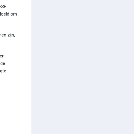
ESF,
edoeld om
en zijn,
 en
 de
ogte