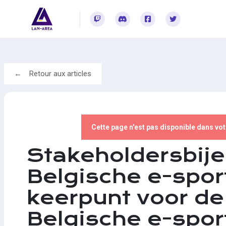
Rejoignez-vous sur Twitch
Rejoignez-vous sur Discord
Rejoignez-vous sur Facebook
Rejoignez-vous sur Twitter
Retour aux articles
Cette page n'est pas disponible dans vo
Stakeholdersbij
Belgische e-spor
keerpunt voor de
Belgische e-spo