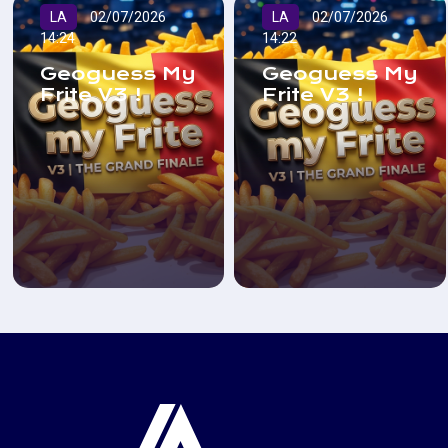
LA
02/07/2026
LA
02/07/2026
14:24
14:22
Geoguess My
Geoguess My
Frite V3 !
Frite V3 !