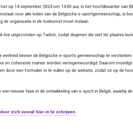
nkomst op 14 september 2024 om 14.00 uur, in het hoofdkwartier van B
openstaat voor alle leden van de Belgische e-sportgemeenschap, is b
ing de organisatie in de toekomst moet inslaan.
live uitgezonden op Twitch, zodat degenen die niet ter plaatse kunn
e eenheid binnen de Belgische e-sports gemeenschap te versterken
rlijke en coherente manier worden vertegenwoordigd. Daarom moedigt
en door een formulier in te vullen op de website, zodat ze op de ho
en nieuwe fase in de ontwikkeling van e-sport in België, waarbij de
door zich vooraf hier in te schrijven.