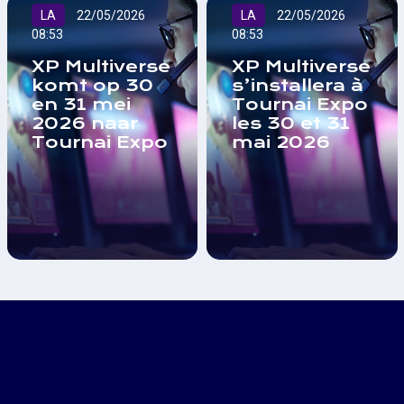
LA
22/05/2026
LA
22/05/2026
08:53
08:53
XP Multiverse
XP Multiverse
komt op 30
s’installera à
en 31 mei
Tournai Expo
2026 naar
les 30 et 31
Tournai Expo
mai 2026