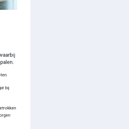
waarbij
palen.
ten.
ë bij
betrokken
zorgen