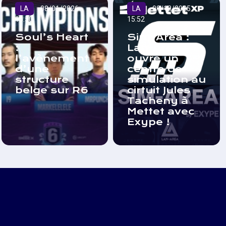
LA
08/01/2026
LA
09/12/2025
10:50
15:52
Soul’s Heart
Sim-Area :
:
Lan-Area
l’avènement
ouvre un
d’une
centre de
structure
simulation au
belge sur R6
cirtuit Jules
Tacheny à
Mettet avec
Exype !