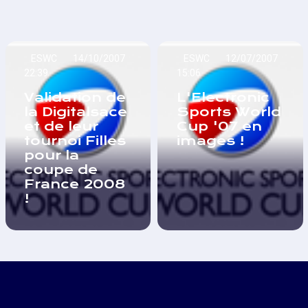
ESWC
14/10/2007
ESWC
12/07/2007
22:39
15:06
Validation de
L'Electronic
la Digitalsace
Sports World
et de leur
Cup '07 en
tournoi Filles
images !
pour la
coupe de
France 2008
!