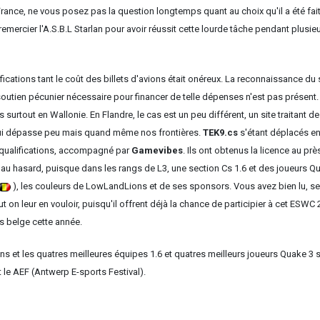
 France, ne vous posez pas la question longtemps quant au choix qu'il a été fai
remercier l'A.S.B.L Starlan pour avoir réussit cette lourde tâche pendant plusie
ications tant le coût des billets d'avions était onéreux. La reconnaissance du 
 soutien pécunier nécessaire pour financer de telle dépenses n'est pas présent.
surtout en Wallonie. En Flandre, le cas est un peu différent, un site traitant de
qui dépasse peu mais quand même nos frontières.
TEK9.cs
s'étant déplacés en
es qualifications, accompagné par
Gamevibes
. Ils ont obtenus la licence au prè
it au hasard, puisque dans les rangs de L3, une section Cs 1.6 et des joueurs Q
), les couleurs de LowLandLions et de ses sponsors. Vous avez bien lu, se
 on leur en vouloir, puisqu'il offrent déjà la chance de participier à cet ESWC 
s belge cette année.
ins et les quatres meilleures équipes 1.6 et quatres meilleurs joueurs Quake 3 
t le AEF (Antwerp E-sports Festival).