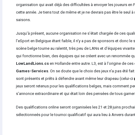
organisation qui avait déjà des difficultées à envoyer les joueurs en
cette année. Je tiens tout de même et je ne devrais pas être le seul à 
saisons.
Jusqu'à présent, aucune organisation ne s'était chargée de ces qualif
l'eSport en Belgique étant faible, il n'y a pas de sponsors et donc le
scène belge tourne au ralentit, très peu de LANs et d'équipes vivantes 
qui fonctionne bien, des équipes qui se créent avec un renommée 
LowLandLions.cs
en Hollande entre autre. L3, est à l'origine de c
Games-Services
. On se doute que le choix des jeux n'a pas été fa
sont présents et prêts à défendre avant même leur drapeau (celui-ci
jeux seront retenus pour les qualifications belges, mais comment peut
s'annonce extraordinaire et qui était loin des pensées de tous gamer
Des qualifications online seront organisées les 21 et 28 juins procha
sélectionneés pour le tournoi qualificatif qui aura lieu à Anvers duran