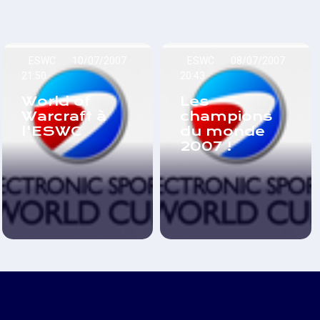
ESWC
10/07/2007
ESWC
08/07/2007
21:50
20:43
World of
Les
Warcraft à
champions
l'ESWC
du monde
2007 !