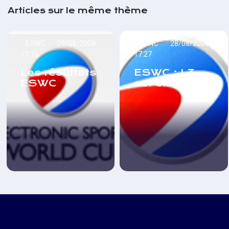
Articles sur le même thème
ESWC
29/08/2008
ESWC
28/08/2008
17:15
17:27
Les résultats
ESWC : L3
ESWC
est éliminé !