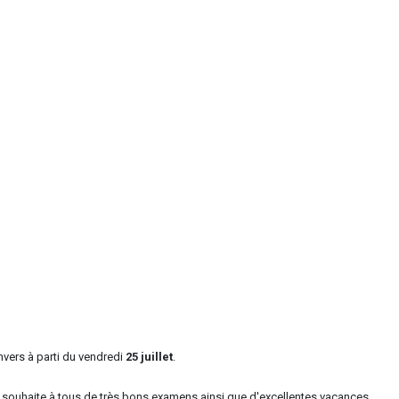
nvers à parti du vendredi
25 juillet
.
 souhaite à tous de très bons examens ainsi que d'excellentes vacances.