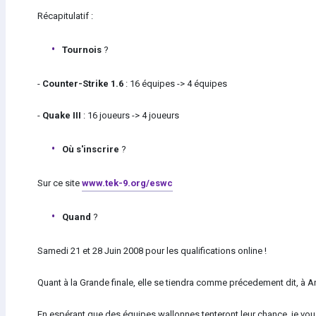
Récapitulatif :
Tournois
?
-
Counter-Strike 1.6
: 16 équipes -> 4 équipes
-
Quake III
: 16 joueurs -> 4 joueurs
Où s'inscrire
?
Sur ce site
www.tek-9.org/eswc
Quand
?
Samedi 21 et 28 Juin 2008 pour les qualifications online !
Quant à la Grande finale, elle se tiendra comme précedement dit, à A
En espérant que des équipes wallonnes tenteront leur chance, je vou