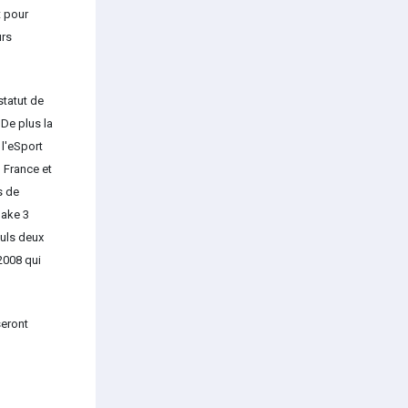
t pour
urs
statut de
 De plus la
 l'eSport
 France et
s de
uake 3
uls deux
2008 qui
seront