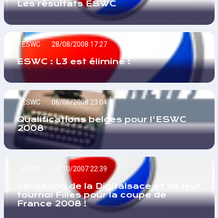
Les résultats ESWC
ESWC
28/08/2008 17:27
ESWC : L3 est éliminé !
ESWC
06/06/2008 23:04
Qualifications belges pour l'ESWC
2008
ESWC
14/10/2007 22:39
Validation de la Digitalsace et de leur
tournoi Filles pour la coupe de
France 2008 !