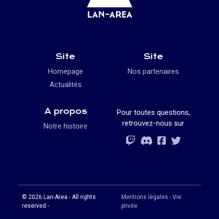
Site
Site
Homepage
Nos partenaires
Actualités
A propos
Pour toutes questions,
retrouvez-nous sur
Notre histoire
Rejoignez-vous
Rejoignez-vous
Rejoignez-vou
Rejoignez-vous
© 2026 Lan-Area - All rights
Mentions légales - Vie
reserved -
privée