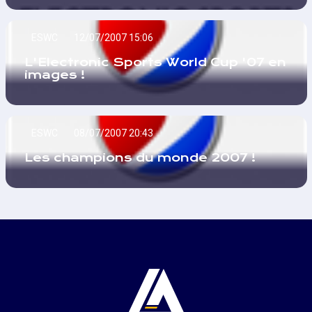
ESWC
12/07/2007 15:06
L'Electronic Sports World Cup '07 en
images !
ESWC
08/07/2007 20:43
Les champions du monde 2007 !