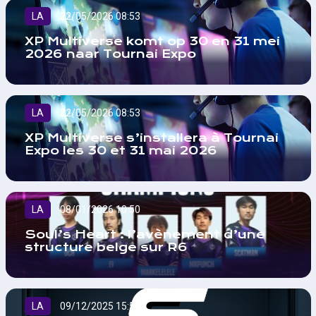
LA
22/05/2026 08:53
XP Multiverse komt op 30 en 31 mei
2026 naar Tournai Expo
LA
22/05/2026 08:53
XP Multiverse s’installera à Tournai
Expo les 30 et 31 mai 2026
LA
08/01/2026 10:50
Soul’s Heart : l’avènement d’une
structure belge sur R6
LA
09/12/2025 15:52