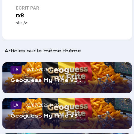
ÉCRIT PAR
rxR
<br />
Articles sur le même thème
LA
02/07/2026 14:24
Geoguess My Frite V3 !
LA
02/07/2026 14:22
Geoguess My Frite V3 !