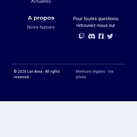
Actualités
A propos
Pour toutes questions,
retrouvez-nous sur
Notre histoire
Rejoignez-vous
Rejoignez-vous
Rejoignez-vou
Rejoignez-vous
© 2026 Lan-Area - All rights
Mentions légales - Vie
reserved -
privée