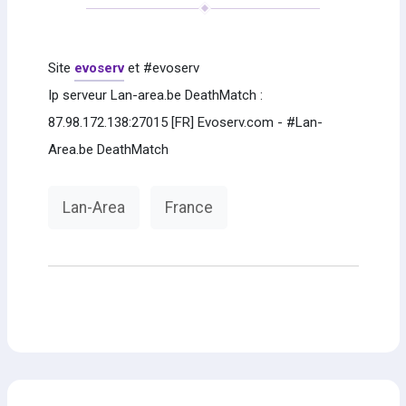
Site
evoserv
et #evoserv
Ip serveur Lan-area.be DeathMatch :
87.98.172.138:27015 [FR] Evoserv.com - #Lan-
Area.be DeathMatch
Lan-Area
France