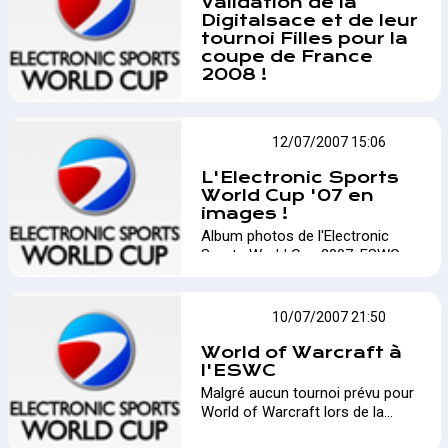
Validation de la
Digitalsace et de leur
tournoi Filles pour la
coupe de France
2008 !
Validation de la Digital Alsace et
de leur tournoi Filles pour la
coupe de France 2008 ! Un grand
ESWC
12/07/2007 15:06
salon du gaming se déroulera
durant le dernier week-end
L'Electronic Sports
d'Octobre dans la ville de Colmar.
World Cup '07 en
Des milliers d'euros et 9000? de
images !
cashprize seront à gagner !…
Album photos de l'Electronic
Sports World Cup 2007, ESWC
qui s'est déroulé à Paris au Parc
des expositions durant pas
moins de 4 jours.…
ESWC
10/07/2007 21:50
World of Warcraft à
l'ESWC
Malgré aucun tournoi prévu pour
World of Warcraft lors de la
coupe du monde 2007, il y à eu