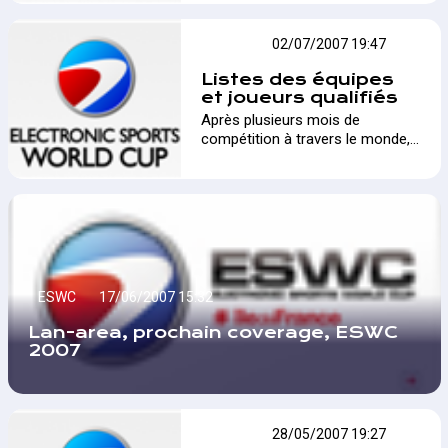
un match d'exhibition entre
Millénium et Nihilum…
ESWC
02/07/2007 19:47
Listes des équipes
et joueurs qualifiés
Après plusieurs mois de
compétition à travers le monde,
la liste des joueurs et équipes
qualifiés est complète.…
ESWC
17/06/2007 15:32
Lan-area, prochain coverage, ESWC
2007
ESWC
28/05/2007 19:27