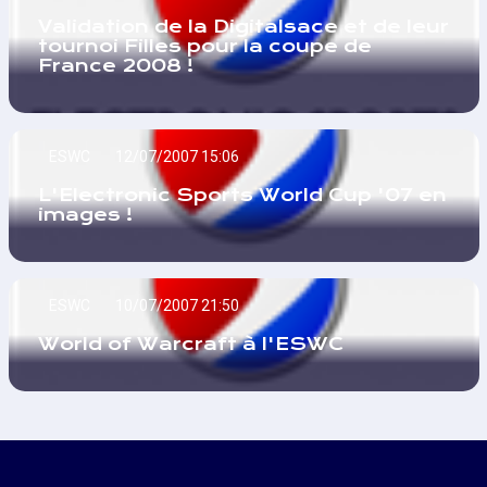
Validation de la Digitalsace et de leur
tournoi Filles pour la coupe de
France 2008 !
ESWC
12/07/2007 15:06
L'Electronic Sports World Cup '07 en
images !
ESWC
10/07/2007 21:50
World of Warcraft à l'ESWC