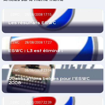
ESWC
29/08/2008 17:15
Les résultats ESWC
ESWC
28/08/2008 17:27
ESWC : L3 est éliminé !
ESWC
06/06/2008 23:04
Qualifications belges pour l'ESWC
2008
ESWC
14/10/2007 22:39