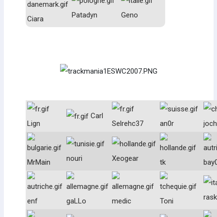
Patadyn
Geno
Ciara
Carl
Lign
Selrehc37
an0r
joc
nouri
Xeogear
MrMain
tk
bay
rask
enf
gaLLo
medic
Toni