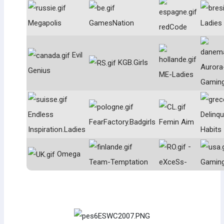
Megapolis
GamesNation
Ladies
redCode
Evil
KGB.Girls
Aurora
Genius
ME-Ladies
Gamin
Endless
Delinq
FearFactory.Badgirls
Femin Aim
Inspiration.Ladies
Habits
-
Omega
Team-Temptation
eXceSs-
Gamin