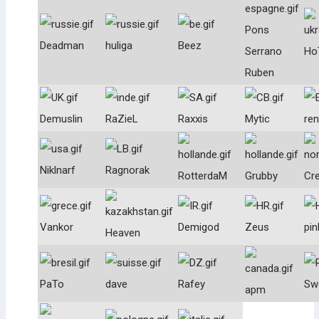
Pons
Deadman
huliga
Beez
Serrano
Ho
Ruben
Demuslin
RaZieL
Raxxis
Mytic
re
Niklnarf
Ragnorak
RotterdaM
Grubby
Cr
Vankor
Demigod
Zeus
pin
Heaven
PaTo
dave
Rafey
Sw
apm