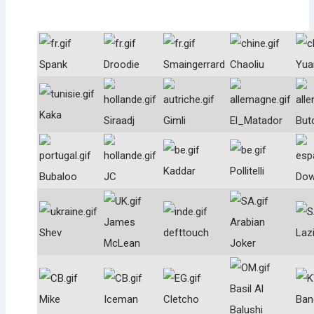
Spank
Droodie
Smaingerrard
Chaoliu
Yua
Kaka
Siraadj
Gimli
El_Matador
But
Kaddar
Pollitelli
Bubaloo
JC
Do
James
Arabian
Shev
defttouch
Laz
McLean
Joker
Basil Al
Mike
Iceman
Cletcho
Ban
Balushi