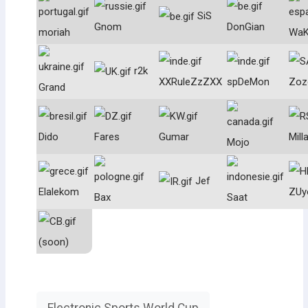
SiS
Gnom
DonGian
moriah
WaK
r2k
XXRuleZzZXX
spDeMon
Zoz
Grand
Dido
Fares
Gumar
Mill
Mojo
Jef
Elalekom
ZUy
Bax
Saat
(soon)
Electronic Sports World Cup