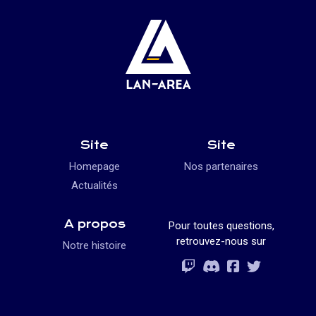
Site
Site
Homepage
Nos partenaires
Actualités
A propos
Pour toutes questions,
retrouvez-nous sur
Notre histoire
Rejoignez-vous
Rejoignez-vous
Rejoignez-vou
Rejoignez-vous