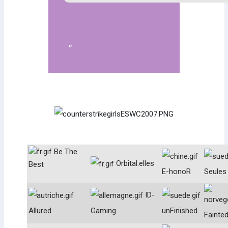
Be The
Orbital.elles
Best
E-honoR
Seules
ID-
Allured
Gaming
unFinished
Fainte