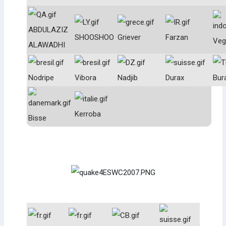
ABDULAZIZ
SHOOSHOO
Griever
Farzan
Vega
ALAWADHI
Nodripe
Vibora
Nadjib
Durax
Bur
Kerroba
Bisse