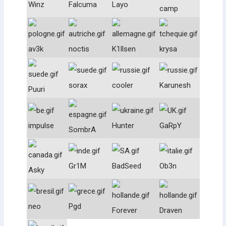
Winz
Falcuma
Layo
camp
av3k
noctis
K1llsen
krysa
sorax
cooler
Karunesh
Puuri
impulse
Hunter
GaRpY
SombrA
Gr1M
BadSeed
Ob3n
Asky
neo
Pgd
Forever
Draven