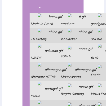
Made in Brazil
emuLate
goodgam
TR.Victory
X7-Hacker
oNFiRe
eSRTO
HAVOK
fu.sk
Fnatic
Alternate aTTaX
Mousesports
Begrip Gaming
Virtus Pro
exotic