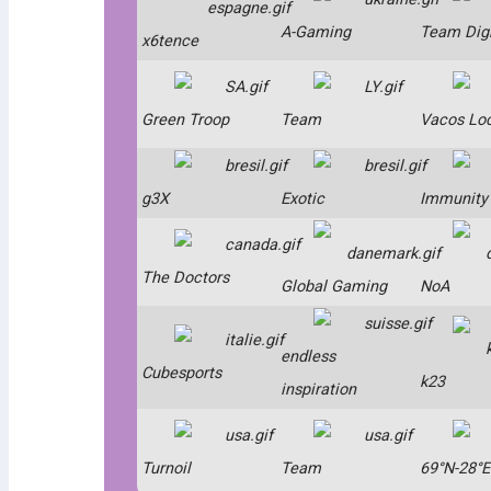
A-Gaming
Team Dig
x6tence
Green Troop
Team
Vacos Lo
g3X
Exotic
Immunity
The Doctors
Global Gaming
NoA
endless
Cubesports
k23
inspiration
Turnoil
Team
69°N-28°E