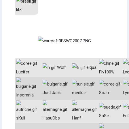
klz
Wolf
elqua
Lucifer
Fly100%
Ly
Just.Jack
medkar
SoJu
Ly
Insomnia
SaSe
Fu
sKuli
HasuObs
Hanf