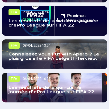
FIFA
20/04/2022 07:45
Les résultats de la seixième journée
d'ePro League sur FIFA 22
FIFA
08/04/2022 13:54
Connaissez vous Fut with Apero ? Le
plus gros site FIFA belge ! Interview.
FIFA
06/04/2022 16:08
Les résultats de la quinzième
journée d'ePro League sur FIFA 22