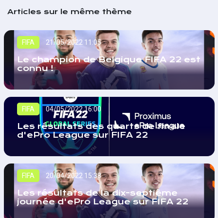
Articles sur le même thème
FIFA
21/05/2022 11:05
Le champion de Belgique FIFA 22 est
connu !
FIFA
04/05/2022 16:00
Les résultats des quarts de finale
d'ePro League sur FIFA 22
FIFA
20/04/2022 15:38
Les résultats de la dix-septième
journée d'ePro League sur FIFA 22