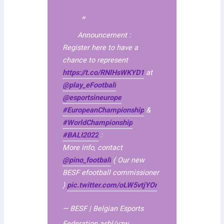
Announcement :
Register here to have a
chance to represent
https://t.co/RNlHsWKYD1
at
@play_eFootball
@esportsineurope
#EuropeanChampionship
&
#WorldChampionship
#BALI2022
:
More info, contact
@pino_football
( Our new
BESF efootball commissioner
)
pic.twitter.com/oLW5vtjYOr
— BESF | Belgian Esports
Federation asbl/vzw