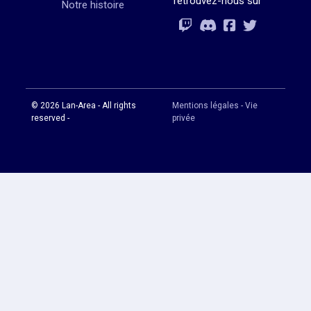
retrouvez-nous sur
Notre histoire
Rejoignez-vous
Rejoignez-vous
Rejoignez-vou
Rejoignez-vous
© 2026 Lan-Area - All rights
Mentions légales - Vie
reserved -
privée