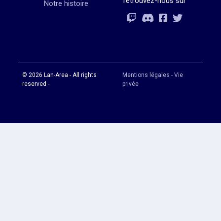
retrouvez-nous sur
Notre histoire
Rejoignez-vous
Rejoignez-vous
Rejoignez-vou
Rejoignez-vous
© 2026 Lan-Area - All rights
Mentions légales - Vie
reserved -
privée