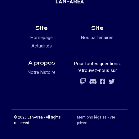
Site
Site
Homepage
Nos partenaires
Actualités
A propos
Pour toutes questions,
retrouvez-nous sur
Notre histoire
Rejoignez-vous
Rejoignez-vous
Rejoignez-vou
Rejoignez-vous
© 2026 Lan-Area - All rights
Mentions légales - Vie
reserved -
privée