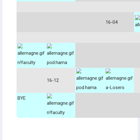
16-04
n!faculty
pod.hama
16-12
pod.hama
a-Losers
BYE
n!faculty