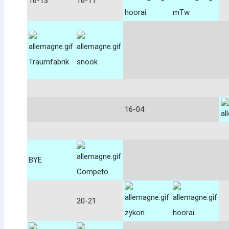
16-13
16-11
hoorai
mTw
Traumfabrik
snook
16-04
BYE
Competo
20-21
zykon
hoorai