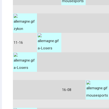
mousesports
zykon
11-16
a-Losers
a-Losers
16-08
mousesports