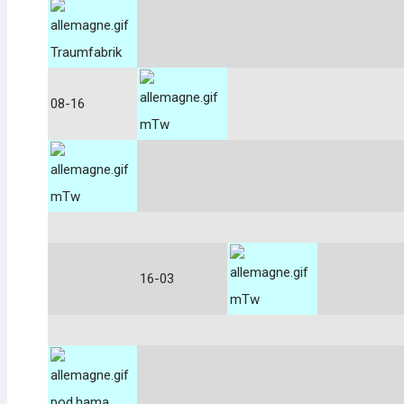
Traumfabrik
08-16
mTw
mTw
16-03
mTw
pod.hama