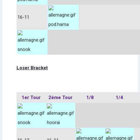
16-11
pod.hama
snook
Loser Bracket
1er Tour
2ème Tour
1/8
1/4
snook
hoorai