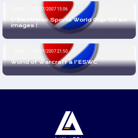
ESWC
12/07/2007 15:06
L'Electronic Sports World Cup '07 en
images !
ESWC
10/07/2007 21:50
World of Warcraft à l'ESWC