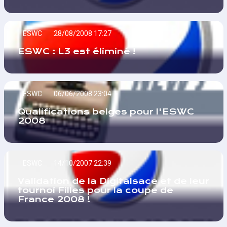
ESWC
28/08/2008 17:27
ESWC : L3 est éliminé !
ESWC
06/06/2008 23:04
Qualifications belges pour l'ESWC
2008
ESWC
14/10/2007 22:39
Validation de la Digitalsace et de leur
tournoi Filles pour la coupe de
France 2008 !