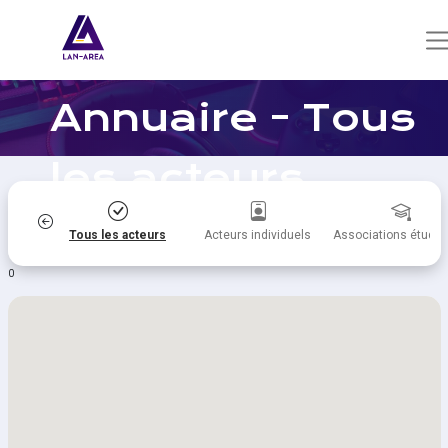
Annuaire - Tous
les acteurs
itiques
Tous les acteurs
Acteurs individuels
Associations étudia
0