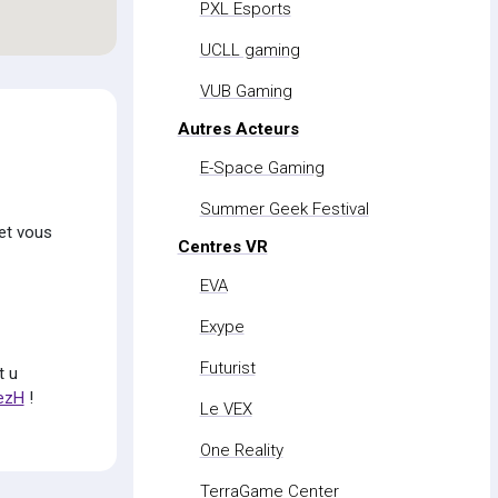
PXL Esports
UCLL gaming
VUB Gaming
Autres Acteurs
E-Space Gaming
Summer Geek Festival
et vous
Centres VR
EVA
Exype
Futurist
t u
fezH
!
Le VEX
One Reality
TerraGame Center