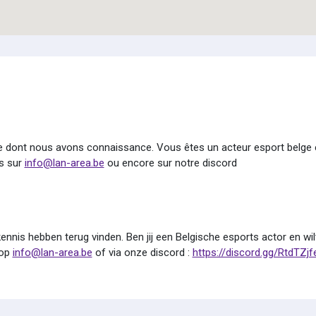
ue dont nous avons connaissance. Vous êtes un acteur esport belge 
s sur
info@lan-area.be
ou encore sur notre discord
nnis hebben terug vinden. Ben jij een Belgische esports actor en wil
 op
info@lan-area.be
of via onze discord :
https://discord.gg/RtdTZj