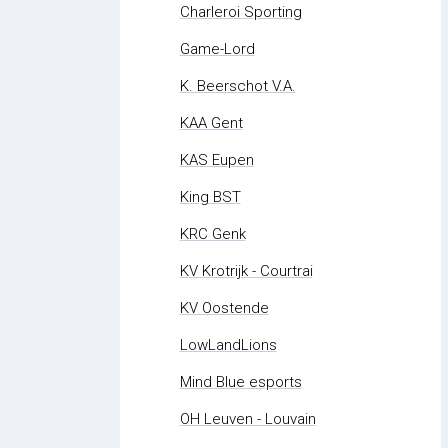
Charleroi Sporting
Game-Lord
K. Beerschot V.A.
KAA Gent
KAS Eupen
King BST
KRC Genk
KV Krotrijk - Courtrai
KV Oostende
LowLandLions
Mind Blue esports
OH Leuven - Louvain