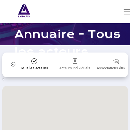
Annuaire - Tous
les acteurs
itiques
Tous les acteurs
Acteurs individuels
Associations étudia
0