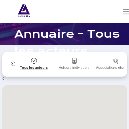
Annuaire - Tous
les acteurs
itiques
Tous les acteurs
Acteurs individuels
Associations étudia
0